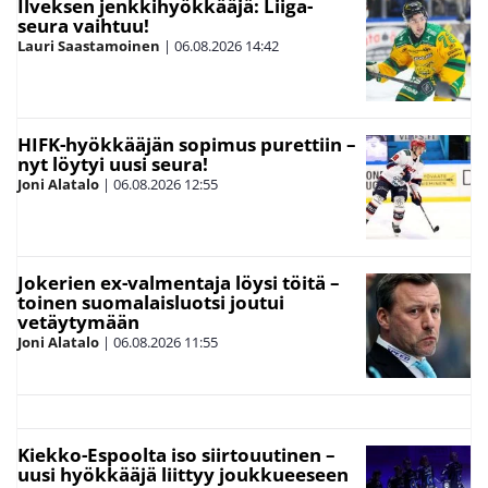
Ilveksen jenkkihyökkääjä: Liiga-
seura vaihtuu!
Lauri Saastamoinen
|
06.08.2026
14:42
HIFK-hyökkääjän sopimus purettiin –
nyt löytyi uusi seura!
Joni Alatalo
|
06.08.2026
12:55
Jokerien ex-valmentaja löysi töitä –
toinen suomalaisluotsi joutui
vetäytymään
Joni Alatalo
|
06.08.2026
11:55
Kiekko-Espoolta iso siirtouutinen –
uusi hyökkääjä liittyy joukkueeseen