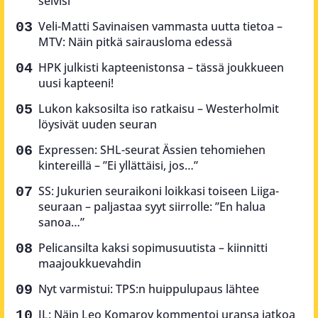
selvisi
Veli-Matti Savinaisen vammasta uutta tietoa –
MTV: Näin pitkä sairausloma edessä
HPK julkisti kapteenistonsa – tässä joukkueen
uusi kapteeni!
Lukon kaksosilta iso ratkaisu – Westerholmit
löysivät uuden seuran
Expressen: SHL-seurat Ässien tehomiehen
kintereillä – ”Ei yllättäisi, jos…”
SS: Jukurien seuraikoni loikkasi toiseen Liiga-
seuraan – paljastaa syyt siirrolle: ”En halua
sanoa…”
Pelicansilta kaksi sopimusuutista – kiinnitti
maajoukkuevahdin
Nyt varmistui: TPS:n huippulupaus lähtee
IL: Näin Leo Komarov kommentoi uransa jatkoa