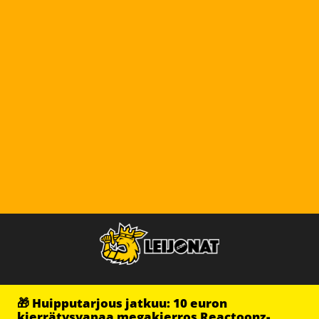
🎁 Huipputarjous jatkuu: 10 euron
kierrätysvapaa megakierros Reactoonz-