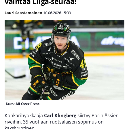
vaihtaa Liiga-seuraa!
Lauri Saastamoinen
10.06.2026
15:39
Kuva:
All Over Press
Konkarihyökkääjä
Carl Klingberg
siirtyy Porin Ässien
riveihin. 35-vuotiaan ruotsalaisen sopimus on
kaksivuotinen.