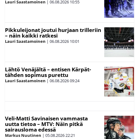
Lauri Saastamoinen
|
06.08.2026
10:55
Pikkuleijonat joutui hurjaan trilleriin
– näin kaikki ratkesi
Lauri Saastamoinen
|
06.08.2026
10:01
Lähtö Venäjältä – entisen Kärpät-
tähden sopimus purettu
Lauri Saastamoinen
|
06.08.2026
09:24
Veli-Matti Savinaisen vammasta
uutta tietoa – MTV: Näin pitkä
sairausloma edessä
Markus Nuutinen
|
05.08.2026
22:21