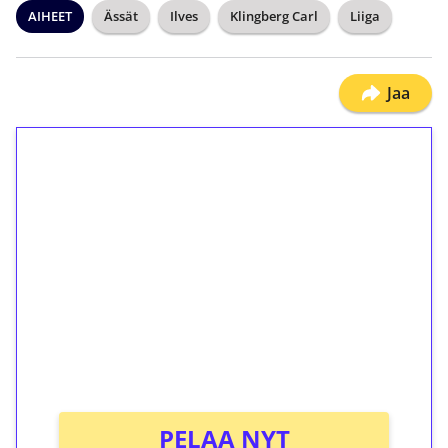
AIHEET
Ässät
Ilves
Klingberg Carl
Liiga
Jaa
1€ = 10€ arvosta
ilmaiskierroksia ilman
kierrätystä!
Talleta 1€
Saat heti 50 ilmaiskierrosta Tuohi 1000 -
peliin (arvo 0,20€ per kierros)!
Ei kierrätysvaatimusta!
PELAA NYT