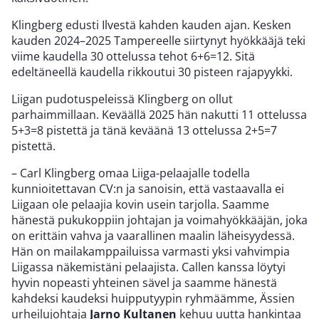
Klingberg edusti Ilvestä kahden kauden ajan. Kesken
kauden 2024–2025 Tampereelle siirtynyt hyökkääjä teki
viime kaudella 30 ottelussa tehot 6+6=12. Sitä
edeltäneellä kaudella rikkoutui 30 pisteen rajapyykki.
Liigan pudotuspeleissä Klingberg on ollut
parhaimmillaan. Keväällä 2025 hän nakutti 11 ottelussa
5+3=8 pistettä ja tänä keväänä 13 ottelussa 2+5=7
pistettä.
– Carl Klingberg omaa Liiga-pelaajalle todella
kunnioitettavan CV:n ja sanoisin, että vastaavalla ei
Liigaan ole pelaajia kovin usein tarjolla. Saamme
hänestä pukukoppiin johtajan ja voimahyökkääjän, joka
on erittäin vahva ja vaarallinen maalin läheisyydessä.
Hän on mailakamppailuissa varmasti yksi vahvimpia
Liigassa näkemistäni pelaajista. Callen kanssa löytyi
hyvin nopeasti yhteinen sävel ja saamme hänestä
kahdeksi kaudeksi huipputyypin ryhmäämme, Ässien
urheilujohtaja
Jarno Kultanen
kehuu uutta hankintaa