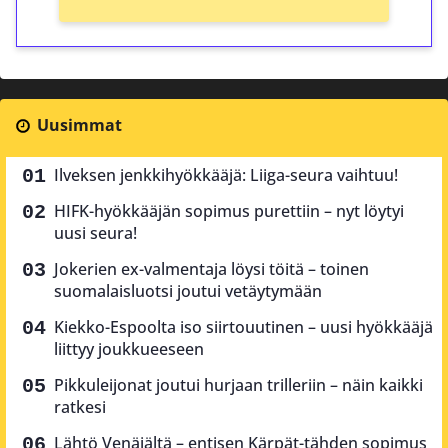
Uusimmat
Ilveksen jenkkihyökkääjä: Liiga-seura vaihtuu!
HIFK-hyökkääjän sopimus purettiin – nyt löytyi
uusi seura!
Jokerien ex-valmentaja löysi töitä – toinen
suomalaisluotsi joutui vetäytymään
Kiekko-Espoolta iso siirtouutinen – uusi hyökkääjä
liittyy joukkueeseen
Pikkuleijonat joutui hurjaan trilleriin – näin kaikki
ratkesi
Lähtö Venäjältä – entisen Kärpät-tähden sopimus