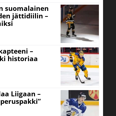
un suomalainen
n jättidiilin –
iksi
 kapteeni –
ki historiaa
aa Liigaan –
peruspakki”