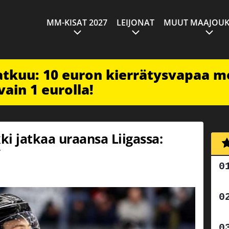
MM-KISAT 2027
LEIJONAT
MUUT MAAJOUK
jatkuu: 10 euron kierrätysvapaa m
vain 1 eurolla!
i jatkaa uraansa Liigassa:
”