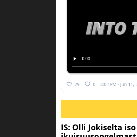
29
0
3:02 PM · Jun 11,
IS: Olli Jokiselta is
ikuisuusongelmasta: