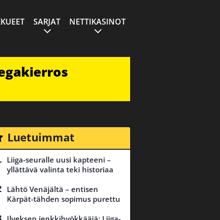
KUEET
SARJAT
NETTIKASINOT
egakierros
Luetuimmat
Liiga-seuralle uusi kapteeni –
yllättävä valinta teki historiaa
Lähtö Venäjältä – entisen
Kärpät-tähden sopimus purettu
Ilveksen jenkkihyökkääjä: Liiga-