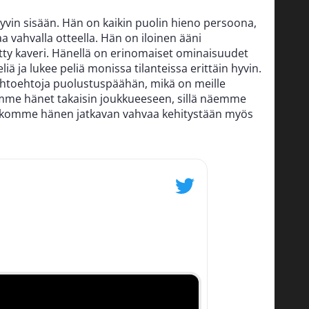
hyvin sisään. Hän on kaikin puolin hieno persoona,
laa vahvalla otteella. Hän on iloinen ääni
etty kaveri. Hänellä on erinomaiset ominaisuudet
iä ja lukee peliä monissa tilanteissa erittäin hyvin.
ihtoehtoja puolustuspäähän, mikä on meille
mme hänet takaisin joukkueeseen, sillä näemme
uskomme hänen jatkavan vahvaa kehitystään myös