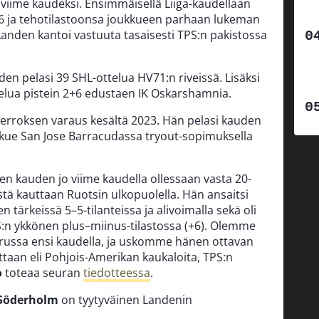
 viime kaudeksi. Ensimmäisellä Liiga-kaudellaan
2+6 ja tehotilastoonsa joukkueen parhaan lukeman
Landen kantoi vastuuta tasaisesti TPS:n pakistossa
n pelasi 39 SHL-ottelua HV71:n riveissä. Lisäksi
telua pistein 2+6 edustaen IK Oskarshamnia.
ierroksen varaus kesältä 2023. Hän pelasi kauden
kkue San Jose Barracudassa tryout-sopimuksella
sen kauden jo viime kaudella ollessaan vasta 20-
tä kauttaan Ruotsin ulkopuolella. Hän ansaitsi
n tärkeissä 5–5-tilanteissa ja alivoimalla sekä oli
n ykkönen plus–miinus-tilastossa (+6). Olemme
a Turussa ensi kaudella, ja uskomme hänen ottavan
ttaan eli Pohjois-Amerikan kaukaloita, TPS:n
o
toteaa seuran
tiedotteessa
.
 Söderholm
on tyytyväinen Landenin