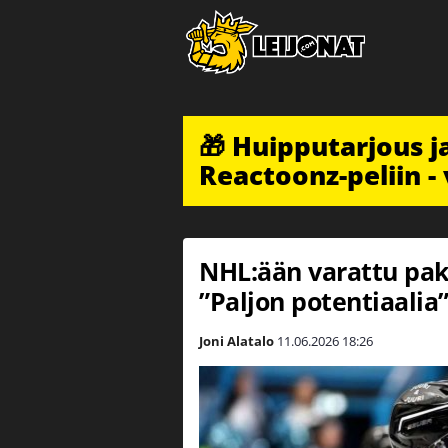
🎁 Huipputarjous 
Reactoonz-peliin - 
NHL:ään varattu pakk
”Paljon potentiaalia
Joni Alatalo
11.06.2026
18:26