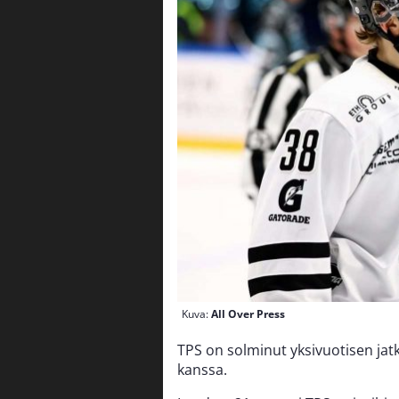
Kuva:
All Over Press
TPS on solminut yksivuotisen ja
kanssa.