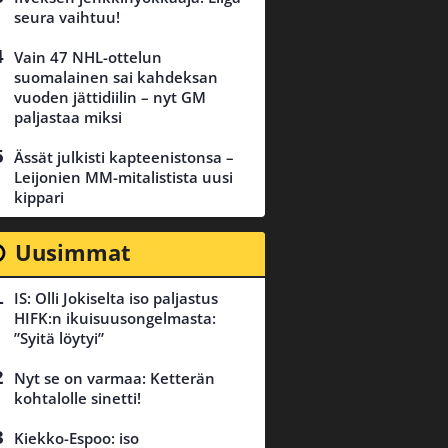
seura vaihtuu!
Vain 47 NHL-ottelun
suomalainen sai kahdeksan
vuoden jättidiilin – nyt GM
paljastaa miksi
Ässät julkisti kapteenistonsa –
Leijonien MM-mitalistista uusi
kippari
Uusimmat
IS: Olli Jokiselta iso paljastus
HIFK:n ikuisuusongelmasta:
”Syitä löytyi”
Nyt se on varmaa: Ketterän
kohtalolle sinetti!
Kiekko-Espoo: iso