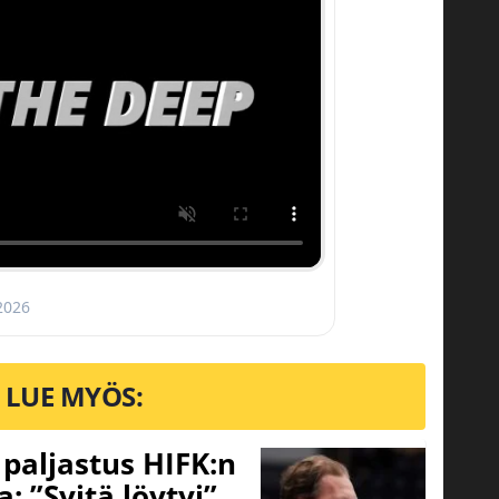
 2026
LUE MYÖS:
o paljastus HIFK:n
 ”Syitä löytyi”