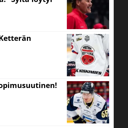
Ketterän
sopimusuutinen!