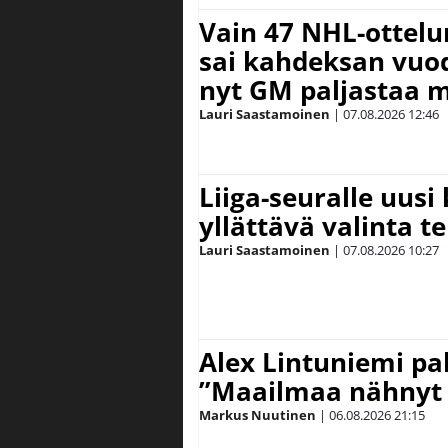
Vain 47 NHL-ottel
sai kahdeksan vuode
nyt GM paljastaa m
Lauri Saastamoinen
|
07.08.2026
12:46
Liiga-seuralle uusi
yllättävä valinta te
Lauri Saastamoinen
|
07.08.2026
10:27
Alex Lintuniemi pal
”Maailmaa nähnyt 
Markus Nuutinen
|
06.08.2026
21:15