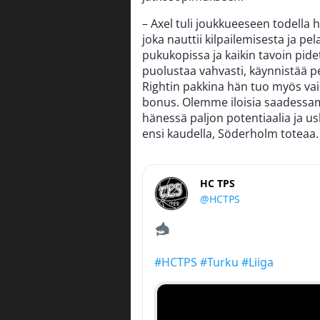
– Axel tuli joukkueeseen todella 
joka nauttii kilpailemisesta ja pe
pukukopissa ja kaikin tavoin pid
puolustaa vahvasti, käynnistää pel
Rightin pakkina hän tuo myös va
bonus. Olemme iloisia saadessa
hänessä paljon potentiaalia ja 
ensi kaudella, Söderholm toteaa.
HC TPS
@HCTPS
#HCTPS
#Turku
#Liiga