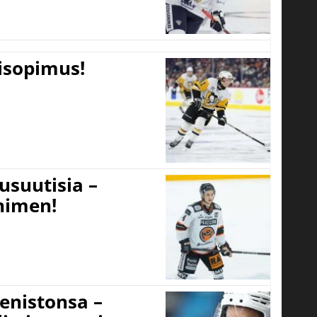
tisopimus!
usuutisia –
 nimen!
eenistonsa –