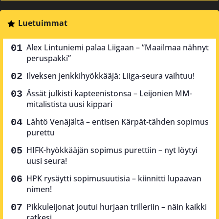
Luetuimmat
Alex Lintuniemi palaa Liigaan – ”Maailmaa nähnyt
peruspakki”
Ilveksen jenkkihyökkääjä: Liiga-seura vaihtuu!
Ässät julkisti kapteenistonsa – Leijonien MM-
mitalistista uusi kippari
Lähtö Venäjältä – entisen Kärpät-tähden sopimus
purettu
HIFK-hyökkääjän sopimus purettiin – nyt löytyi
uusi seura!
HPK rysäytti sopimusuutisia – kiinnitti lupaavan
nimen!
Pikkuleijonat joutui hurjaan trilleriin – näin kaikki
ratkesi