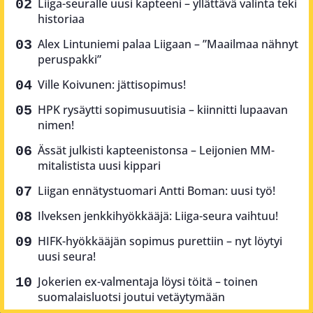
Liiga-seuralle uusi kapteeni – yllättävä valinta teki
historiaa
Alex Lintuniemi palaa Liigaan – ”Maailmaa nähnyt
peruspakki”
Ville Koivunen: jättisopimus!
HPK rysäytti sopimusuutisia – kiinnitti lupaavan
nimen!
Ässät julkisti kapteenistonsa – Leijonien MM-
mitalistista uusi kippari
Liigan ennätystuomari Antti Boman: uusi työ!
Ilveksen jenkkihyökkääjä: Liiga-seura vaihtuu!
HIFK-hyökkääjän sopimus purettiin – nyt löytyi
uusi seura!
Jokerien ex-valmentaja löysi töitä – toinen
suomalaisluotsi joutui vetäytymään