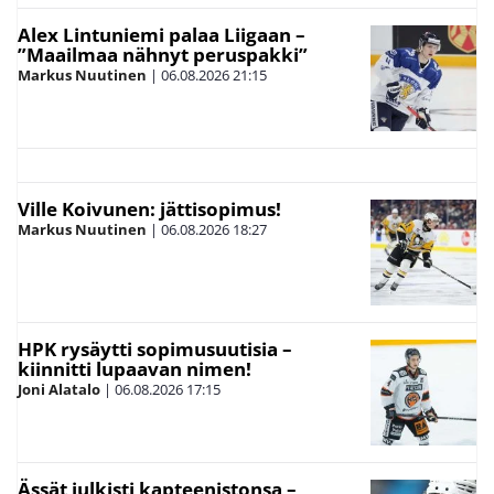
Alex Lintuniemi palaa Liigaan –
”Maailmaa nähnyt peruspakki”
Markus Nuutinen
|
06.08.2026
21:15
Ville Koivunen: jättisopimus!
Markus Nuutinen
|
06.08.2026
18:27
HPK rysäytti sopimusuutisia –
kiinnitti lupaavan nimen!
Joni Alatalo
|
06.08.2026
17:15
Ässät julkisti kapteenistonsa –