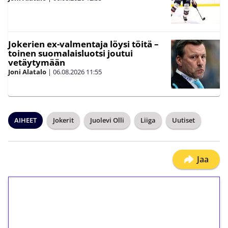
Jokerien ex-valmentaja löysi töitä –
toinen suomalaisluotsi joutui
vetäytymään
Joni Alatalo
|
06.08.2026
11:55
AIHEET
Jokerit
Juolevi Olli
Liiga
Uutiset
Jaa
1€ = 10€ arvosta
ilmaiskierroksia ilman
kierrätystä!