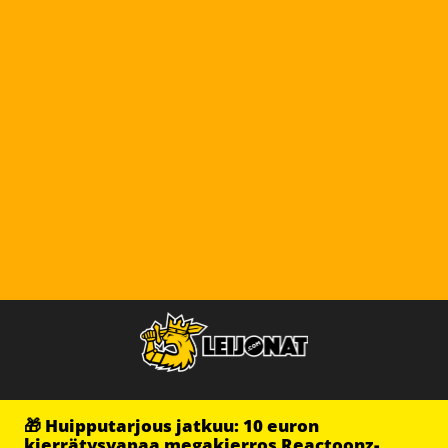
🎁 Huipputarjous jatkuu: 10 euron
kierrätysvapaa megakierros Reactoonz-