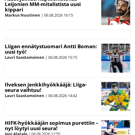
Leijonien MM-mitalistista uusi
kippari
Markus Nuutinen
|
06.08.2026
16:15
Liigan ennätystuomari Antti Boman:
uusi työ!
Lauri Saastamoinen
|
06.08.2026
15:15
Ilveksen jenkkihyökkääjä: Liiga-
seura vaihtuu!
Lauri Saastamoinen
|
06.08.2026
14:42
HIFK-hyökkääjän sopimus purettiin –
nyt löytyi uusi seura!
Joni Alatalo
|
06.08.2026
12:55