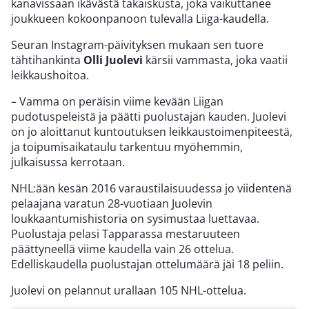
kanavissaan ikävästä takaiskusta, joka vaikuttanee
joukkueen kokoonpanoon tulevalla Liiga-kaudella.
Seuran Instagram-päivityksen mukaan sen tuore
tähtihankinta
Olli Juolevi
kärsii vammasta, joka vaatii
leikkaushoitoa.
– Vamma on peräisin viime kevään Liigan
pudotuspeleistä ja päätti puolustajan kauden. Juolevi
on jo aloittanut kuntoutuksen leikkaustoimenpiteestä,
ja toipumisaikataulu tarkentuu myöhemmin,
julkaisussa kerrotaan.
NHL:ään kesän 2016 varaustilaisuudessa jo viidentenä
pelaajana varatun 28-vuotiaan Juolevin
loukkaantumishistoria on sysimustaa luettavaa.
Puolustaja pelasi Tapparassa mestaruuteen
päättyneellä viime kaudella vain 26 ottelua.
Edelliskaudella puolustajan ottelumäärä jäi 18 peliin.
Juolevi on pelannut urallaan 105 NHL-ottelua.