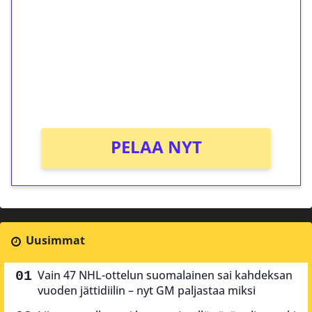
Talleta 1€
Saat heti 50 ilmaiskierrosta Tuohi 1000 -
peliin (arvo 0,20€ per kierros)!
Ei kierrätysvaatimusta!
PELAA NYT
Uusimmat
Vain 47 NHL-ottelun suomalainen sai kahdeksan
vuoden jättidiilin – nyt GM paljastaa miksi