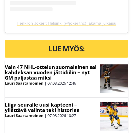
Henkilön Jokerit Helsinki (@jokerithc) jakama julkaisu
LUE MYÖS:
Vain 47 NHL-ottelun suomalainen sai
kahdeksan vuoden jättidiilin – nyt
GM paljastaa miksi
Lauri Saastamoinen
|
07.08.2026
12:46
Liiga-seuralle uusi kapteeni –
yllättävä valinta teki historiaa
Lauri Saastamoinen
|
07.08.2026
10:27