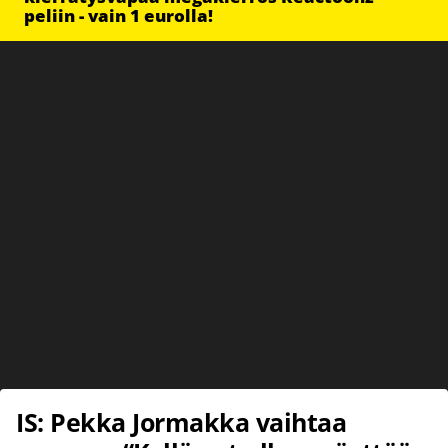
peliin - vain 1 eurolla!
IS: Pekka Jormakka vaihtaa