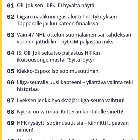
Olli Jokisen HIFK: Ei hyvältä näytä
Liigan maalikuningas aloitti heti tykityksen –
Tapparalle jäi luu käteen finaalissa
Vain 47 NHL-ottelun suomalainen sai kahdeksan
vuoden jättidiilin – nyt GM paljastaa miksi
IS: Olli Jokiselta iso paljastus HIFK:n
ikuisuusongelmasta: ”Syitä löytyi”
Kiekko-Espoo: iso sopimusuutinen!
Liiga-seuralle uusi kapteeni – yllättävä valinta teki
historiaa
Ilveksen jenkkihyökkääjä: Liiga-seura vaihtuu!
Nyt se on varmaa: Ketterän kohtalolle sinetti!
HPK rysäytti sopimusuutisia – kiinnitti lupaavan
nimen!