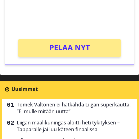
Saat heti 50 ilmaiskierrosta Tuohi 1000 -
peliin (arvo 0,20€ per kierros)!
Ei kierrätysvaatimusta!
PELAA NYT
Uusimmat
Tomek Valtonen ei hätkähdä Liigan superkautta:
”Ei mulle mitään uutta”
Liigan maalikuningas aloitti heti tykityksen –
Tapparalle jäi luu käteen finaalissa