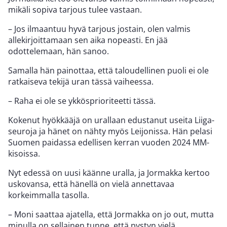
mikäli sopiva tarjous tulee vastaan.
– Jos ilmaantuu hyvä tarjous jostain, olen valmis
allekirjoittamaan sen aika nopeasti. En jää
odottelemaan, hän sanoo.
Samalla hän painottaa, että taloudellinen puoli ei ole
ratkaiseva tekijä uran tässä vaiheessa.
– Raha ei ole se ykkösprioriteetti tässä.
Kokenut hyökkääjä on urallaan edustanut useita Liiga-
seuroja ja hänet on nähty myös Leijonissa. Hän pelasi
Suomen paidassa edellisen kerran vuoden 2024 MM-
kisoissa.
Nyt edessä on uusi käänne uralla, ja Jormakka kertoo
uskovansa, että hänellä on vielä annettavaa
korkeimmalla tasolla.
– Moni saattaa ajatella, että Jormakka on jo out, mutta
minulla on sellainen tunne, että pystyn vielä