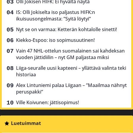
Olli Jokisen HIFK: Ei hyvältä näytä
IS: Olli Jokiselta iso paljastus HIFK:n
ikuisuusongelmasta: ”Syitä löytyi”
Nyt se on varmaa: Ketterän kohtalolle sinetti!
Kiekko-Espoo: iso sopimusuutinen!
Vain 47 NHL-ottelun suomalainen sai kahdeksan
vuoden jättidiilin – nyt GM paljastaa miksi
Liiga-seuralle uusi kapteeni – yllättävä valinta teki
historiaa
Alex Lintuniemi palaa Liigaan – ”Maailmaa nähnyt
peruspakki”
Ville Koivunen: jättisopimus!
Luetuimmat