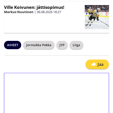
Ville Koivunen: jättisopimus!
Markus Nuutinen
|
06.08.2026
18:27
AIHEET
Jormakka Pekka
JYP
Liiga
Jaa
1€ = 10€ arvosta
ilmaiskierroksia ilman
kierrätystä!
Talleta 1€