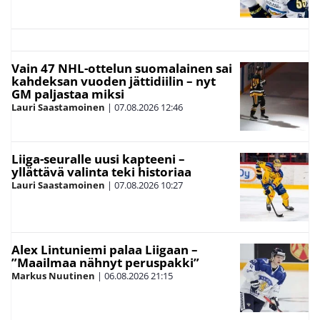
Vain 47 NHL-ottelun suomalainen sai
kahdeksan vuoden jättidiilin – nyt
GM paljastaa miksi
Lauri Saastamoinen
|
07.08.2026
12:46
Liiga-seuralle uusi kapteeni –
yllättävä valinta teki historiaa
Lauri Saastamoinen
|
07.08.2026
10:27
Alex Lintuniemi palaa Liigaan –
”Maailmaa nähnyt peruspakki”
Markus Nuutinen
|
06.08.2026
21:15