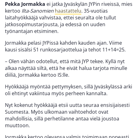
Pekka Jormakka
ei jatka Jyväskylän JYPin riveissä, mies
kertoo
Ilta-Sanomien
haastattelu
. 35-vuotias
laitahyökkääjä vahvistaa, ettei seuralta ole tullut
jatkosopimustarjousta, ja edessä on uuden
työnantajan etsiminen.
Jormakka pelasi JYPissä kahden kauden ajan. Viime
kausi sisälsi 51 runkosarjaottelua ja tehot 11+14=25.
– Olen vähän odotellut, että mitä JYP tekee. Kyllä nyt
alkaa näyttää siltä, että he eivät halua tarjota minulle
diiliä, Jormakka kertoo IS:lle.
Hyökkääjä myöntää pettymyksen, sillä Jyväskylässä arki
oli ehtinyt vakiintua myös perheen kannalta.
Nyt kokenut hyökkääjä etsii uutta seuraa ensisijaisesti
Suomesta. Myös ulkomaan vaihtoehdot ovat
mahdollisia, sillä perhetilanne antaa vielä joustoa
muuttoon.
Jormakka kertoo olevansa valmis toimimaan nopeasti,