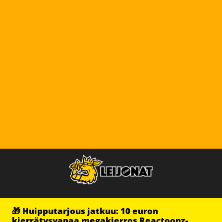
🎁 Huipputarjous jatkuu: 10 euron
kierrätysvapaa megakierros Reactoonz-