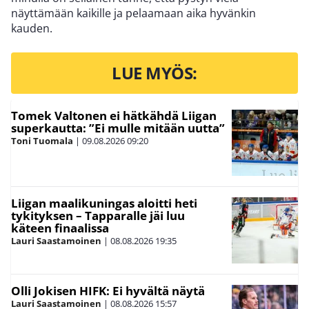
näyttämään kaikille ja pelaamaan aika hyvänkin
kauden.
LUE MYÖS:
Tomek Valtonen ei hätkähdä Liigan
superkautta: ”Ei mulle mitään uutta”
Toni Tuomala
|
09.08.2026
09:20
Liigan maalikuningas aloitti heti
tykityksen – Tapparalle jäi luu
käteen finaalissa
Lauri Saastamoinen
|
08.08.2026
19:35
Olli Jokisen HIFK: Ei hyvältä näytä
Lauri Saastamoinen
|
08.08.2026
15:57