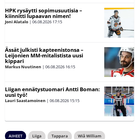
HPK rysäytti sopimusuutisia –
kiinnitti lupaavan nimen!
Joni Alatalo
|
06.08.2026
17:15
Ässät julkisti kapteenistonsa –
Leijonien MM-mitalistista uusi
kippari
Markus Nuutinen
|
06.08.2026
16:15
Liigan ennätystuomari Antti Boman:
uusi työ!
Lauri Saastamoinen
|
06.08.2026
15:15
AIHEET
Liiga
Tappara
Wiå William