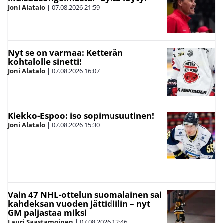
Joni Alatalo
|
07.08.2026
21:59
Nyt se on varmaa: Ketterän
kohtalolle sinetti!
Joni Alatalo
|
07.08.2026
16:07
Kiekko-Espoo: iso sopimusuutinen!
Joni Alatalo
|
07.08.2026
15:30
Vain 47 NHL-ottelun suomalainen sai
kahdeksan vuoden jättidiilin – nyt
GM paljastaa miksi
Lauri Saastamoinen
|
07.08.2026
12:46