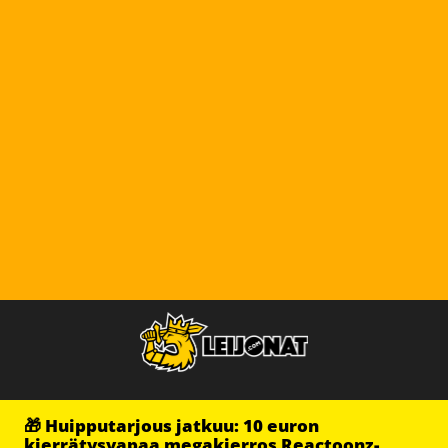
🎁 Huipputarjous jatkuu: 10 euron
kierrätysvapaa megakierros Reactoonz-