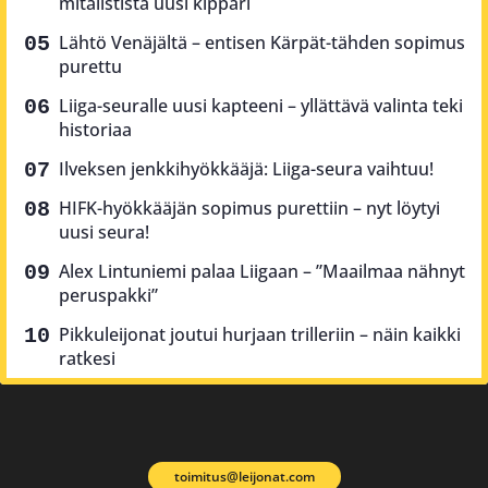
mitalistista uusi kippari
Lähtö Venäjältä – entisen Kärpät-tähden sopimus
purettu
Liiga-seuralle uusi kapteeni – yllättävä valinta teki
historiaa
Ilveksen jenkkihyökkääjä: Liiga-seura vaihtuu!
HIFK-hyökkääjän sopimus purettiin – nyt löytyi
uusi seura!
Alex Lintuniemi palaa Liigaan – ”Maailmaa nähnyt
peruspakki”
Pikkuleijonat joutui hurjaan trilleriin – näin kaikki
ratkesi
toimitus@leijonat.com