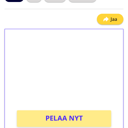
Jaa
1€ = 10€ arvosta
ilmaiskierroksia ilman
kierrätystä!
Talleta 1€
Saat heti 50 ilmaiskierrosta Tuohi 1000 -
peliin (arvo 0,20€ per kierros)!
Ei kierrätysvaatimusta!
PELAA NYT