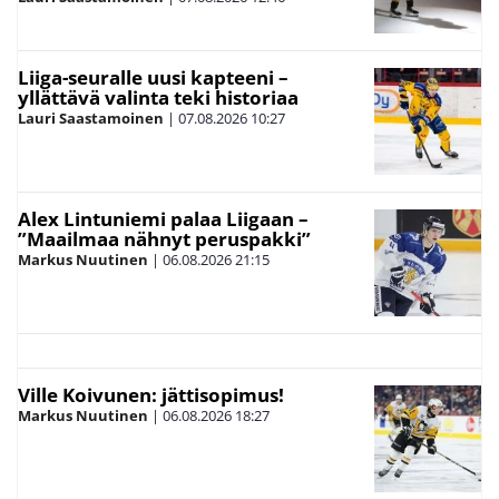
Liiga-seuralle uusi kapteeni –
yllättävä valinta teki historiaa
Lauri Saastamoinen
|
07.08.2026
10:27
Alex Lintuniemi palaa Liigaan –
”Maailmaa nähnyt peruspakki”
Markus Nuutinen
|
06.08.2026
21:15
Ville Koivunen: jättisopimus!
Markus Nuutinen
|
06.08.2026
18:27