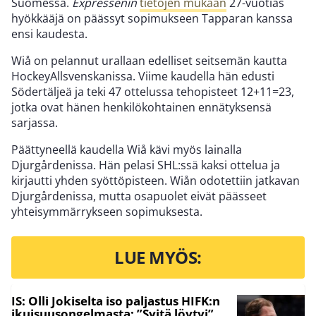
Suomessa.
Expressenin
tietojen mukaan
27-vuotias
hyökkääjä on päässyt sopimukseen Tapparan kanssa
ensi kaudesta.
Wiå on pelannut urallaan edelliset seitsemän kautta
HockeyAllsvenskanissa. Viime kaudella hän edusti
Södertäljeä ja teki 47 ottelussa tehopisteet 12+11=23,
jotka ovat hänen henkilökohtainen ennätyksensä
sarjassa.
Päättyneellä kaudella Wiå kävi myös lainalla
Djurgårdenissa. Hän pelasi SHL:ssä kaksi ottelua ja
kirjautti yhden syöttöpisteen. Wiån odotettiin jatkavan
Djurgårdenissa, mutta osapuolet eivät päässeet
yhteisymmärrykseen sopimuksesta.
LUE MYÖS:
IS: Olli Jokiselta iso paljastus HIFK:n
ikuisuusongelmasta: ”Syitä löytyi”