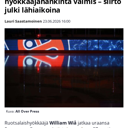
hyökkääjähankinta valmis – siirto
julki lähiaikoina
Lauri Saastamoinen
23.06.2026
16:00
Kuva:
All Over Press
Ruotsalaishyökkääjä
William Wiå
jatkaa uraansa