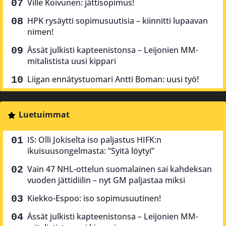
Ville Koivunen: jättisopimus!
HPK rysäytti sopimusuutisia – kiinnitti lupaavan
nimen!
Ässät julkisti kapteenistonsa – Leijonien MM-
mitalistista uusi kippari
Liigan ennätystuomari Antti Boman: uusi työ!
Luetuimmat
IS: Olli Jokiselta iso paljastus HIFK:n
ikuisuusongelmasta: ”Syitä löytyi”
Vain 47 NHL-ottelun suomalainen sai kahdeksan
vuoden jättidiilin – nyt GM paljastaa miksi
Kiekko-Espoo: iso sopimusuutinen!
Ässät julkisti kapteenistonsa – Leijonien MM-