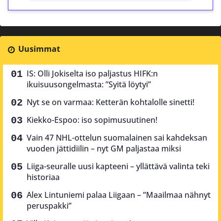
Uusimmat
IS: Olli Jokiselta iso paljastus HIFK:n
ikuisuusongelmasta: ”Syitä löytyi”
Nyt se on varmaa: Ketterän kohtalolle sinetti!
Kiekko-Espoo: iso sopimusuutinen!
Vain 47 NHL-ottelun suomalainen sai kahdeksan
vuoden jättidiilin – nyt GM paljastaa miksi
Liiga-seuralle uusi kapteeni – yllättävä valinta teki
historiaa
Alex Lintuniemi palaa Liigaan – ”Maailmaa nähnyt
peruspakki”