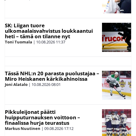
SK: Liigan tuore
ulkomaalaisvahvistus loukkaantui
heti – tämä on tilanne nyt
Toni Tuomala
|
10.08.2026
11:37
Tässä NHL:n 20 parasta puolustajaa –
Miro Heiskanen kärkikahinoissa
Joni Alatalo
|
10.08.2026
08:01
Pikkuleijonat päätti
huipputurnauksen voittoon –
finaalissa hurja teurastus
Markus Nuutinen
|
09.08.2026
17:12