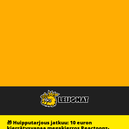
🎁 Huipputarjous jatkuu: 10 euron
kierrätysvapaa megakierros Reactoonz-