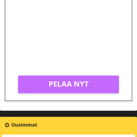
🎁 Huipputarjous jatkuu: 10
euron kierrätysvapaa
megakierros Reactoonz-
peliin – vain 1 eurolla!
Peli: Reactoonz
Vain uusille asiakkaille!
PELAA NYT
Uusimmat