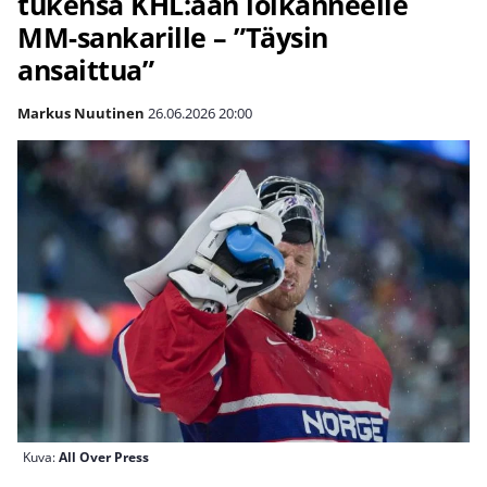
tukensa KHL:ään loikanneelle
MM-sankarille – ”Täysin
ansaittua”
Markus Nuutinen
26.06.2026
20:00
Kuva:
All Over Press