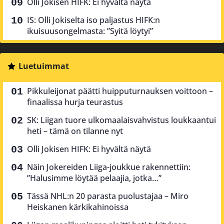
Olli Jokisen HIFK: Ei hyvältä näytä
IS: Olli Jokiselta iso paljastus HIFK:n
ikuisuusongelmasta: ”Syitä löytyi”
Luetuimmat
Pikkuleijonat päätti huipputurnauksen voittoon –
finaalissa hurja teurastus
SK: Liigan tuore ulkomaalaisvahvistus loukkaantui
heti – tämä on tilanne nyt
Olli Jokisen HIFK: Ei hyvältä näytä
Näin Jokereiden Liiga-joukkue rakennettiin:
”Halusimme löytää pelaajia, jotka…”
Tässä NHL:n 20 parasta puolustajaa – Miro
Heiskanen kärkikahinoissa