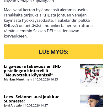
käyvän Venäjän ruplaliigaan.
Maalivahti kertoo hylänneensä aiemmin useita
rahakkaita tarjouksia KHL:stä johtuen Venäjän
käymästä hyökkäyssodasta. Haukelandin palkka
KHL:ssä on tiettävästi moninkertainen verrattuna
tämän aiemmin Saksan DEL:ssa tienaavan
korvaukseen.
LUE MYÖS:
Liiga-seura takavuosien SHL-
pistelingon kintereillä –
”Neuvottelut käynnissä”
Markus Nuutinen
|
10.08.2026
16:25
Leevi Selänne: uusi joukkue
Suomesta!
Joni Alatalo
|
10.08.2026
14:27