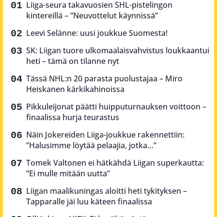
Liiga-seura takavuosien SHL-pistelingon
kintereillä – ”Neuvottelut käynnissä”
Leevi Selänne: uusi joukkue Suomesta!
SK: Liigan tuore ulkomaalaisvahvistus loukkaantui
heti – tämä on tilanne nyt
Tässä NHL:n 20 parasta puolustajaa – Miro
Heiskanen kärkikahinoissa
Pikkuleijonat päätti huipputurnauksen voittoon –
finaalissa hurja teurastus
Näin Jokereiden Liiga-joukkue rakennettiin:
”Halusimme löytää pelaajia, jotka…”
Tomek Valtonen ei hätkähdä Liigan superkautta:
”Ei mulle mitään uutta”
Liigan maalikuningas aloitti heti tykityksen –
Tapparalle jäi luu käteen finaalissa