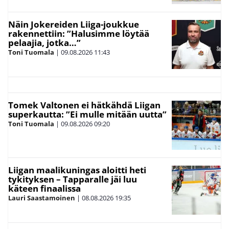
Näin Jokereiden Liiga-joukkue
rakennettiin: ”Halusimme löytää
pelaajia, jotka…”
Toni Tuomala
|
09.08.2026
11:43
Tomek Valtonen ei hätkähdä Liigan
superkautta: ”Ei mulle mitään uutta”
Toni Tuomala
|
09.08.2026
09:20
Liigan maalikuningas aloitti heti
tykityksen – Tapparalle jäi luu
käteen finaalissa
Lauri Saastamoinen
|
08.08.2026
19:35