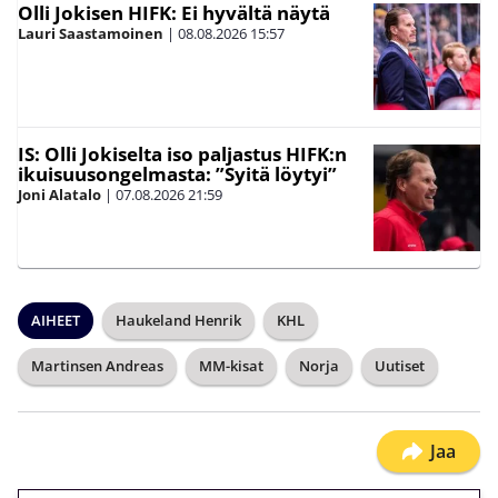
Olli Jokisen HIFK: Ei hyvältä näytä
Lauri Saastamoinen
|
08.08.2026
15:57
IS: Olli Jokiselta iso paljastus HIFK:n
ikuisuusongelmasta: ”Syitä löytyi”
Joni Alatalo
|
07.08.2026
21:59
AIHEET
Haukeland Henrik
KHL
Martinsen Andreas
MM-kisat
Norja
Uutiset
Jaa