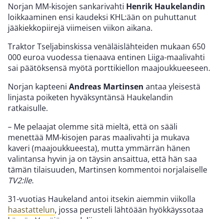
Norjan MM-kisojen sankarivahti
Henrik Haukelandin
loikkaaminen ensi kaudeksi KHL:ään on puhuttanut
jääkiekkopiirejä viimeisen viikon aikana.
Traktor Tseljabinskissa venäläislähteiden mukaan 650
000 euroa vuodessa tienaava entinen Liiga-maalivahti
sai päätöksensä myötä porttikiellon maajoukkueeseen.
Norjan kapteeni
Andreas Martinsen
antaa yleisestä
linjasta poiketen hyväksyntänsä Haukelandin
ratkaisulle.
– Me pelaajat olemme sitä mieltä, että on sääli
menettää MM-kisojen paras maalivahti ja mukava
kaveri (maajoukkueesta), mutta ymmärrän hänen
valintansa hyvin ja on täysin ansaittua, että hän saa
tämän tilaisuuden, Martinsen kommentoi norjalaiselle
TV2:lle
.
31-vuotias Haukeland antoi itsekin aiemmin viikolla
haastattelun
, jossa perusteli lähtöään hyökkäyssotaa