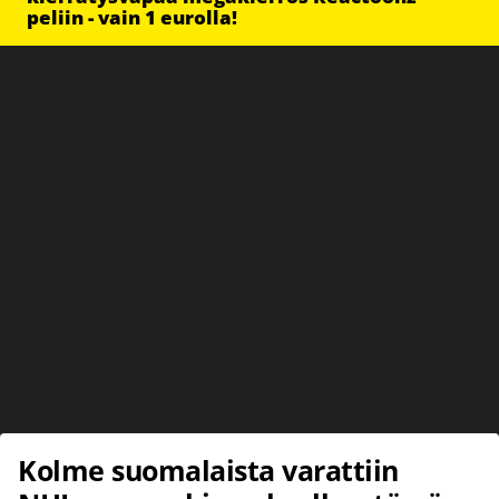
peliin - vain 1 eurolla!
Kolme suomalaista varattiin