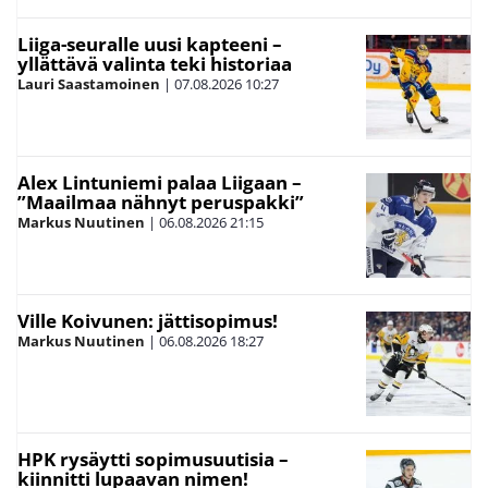
Liiga-seuralle uusi kapteeni –
yllättävä valinta teki historiaa
Lauri Saastamoinen
|
07.08.2026
10:27
Alex Lintuniemi palaa Liigaan –
”Maailmaa nähnyt peruspakki”
Markus Nuutinen
|
06.08.2026
21:15
Ville Koivunen: jättisopimus!
Markus Nuutinen
|
06.08.2026
18:27
HPK rysäytti sopimusuutisia –
kiinnitti lupaavan nimen!