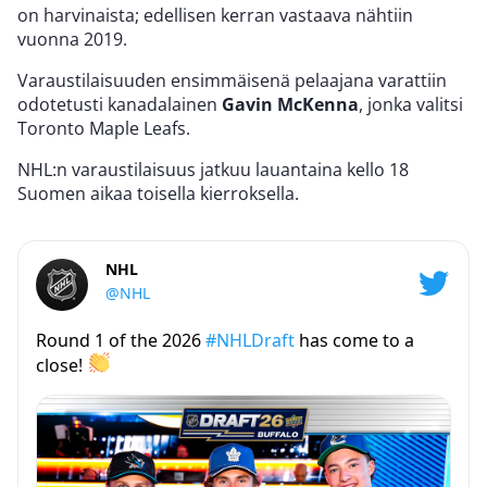
on harvinaista; edellisen kerran vastaava nähtiin
vuonna 2019.
Varaustilaisuuden ensimmäisenä pelaajana varattiin
odotetusti kanadalainen
Gavin McKenna
, jonka valitsi
Toronto Maple Leafs.
NHL:n varaustilaisuus jatkuu lauantaina kello 18
Suomen aikaa toisella kierroksella.
NHL
@NHL
Round 1 of the 2026
#NHLDraft
has come to a
close!