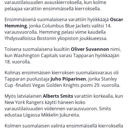
varaustilaisuuden avauskierroksella, kun kolme
pelaajaa varattiin ensimmäisellä kierroksella.
Ensimmäisenä suomalaisena varattiin hyökkääjä
Oscar
Hemming
, jonka Columbus Blue Jackets valitsi 14.
varausvuorolla. Hemming pelasi viime kaudella
Yhdysvalloissa Bostonin yliopiston joukkueessa.
Toisena suomalaisena kuultiin
Oliver Suvannon
nimi,
kun Washington Capitals varasi Tapparan hyökkääjän
18. vuorolla.
Kolmas ensimmäisen kierroksen suomalaisvaraus oli
Tapparan puolustaja
Juho Piiparinen
, jonka Stanley
Cup -finalisti Vegas Golden Knights poimi 29. vuorolla.
Myös latvialainen
Alberts Smits
varattiin korkealla, kun
New York Rangers käytti häneen koko
varaustilaisuuden viidennen varausvuoron. Smits
edustaa Liigassa Mikkelin Jukureita.
Kolmen suomalaisen valinta ensimmäisellä kierroksella