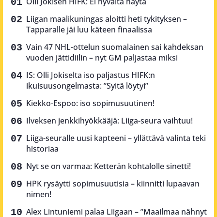
Olli Jokisen HIFK: Ei hyvältä näytä
Liigan maalikuningas aloitti heti tykityksen –
Tapparalle jäi luu käteen finaalissa
Vain 47 NHL-ottelun suomalainen sai kahdeksan
vuoden jättidiilin – nyt GM paljastaa miksi
IS: Olli Jokiselta iso paljastus HIFK:n
ikuisuusongelmasta: ”Syitä löytyi”
Kiekko-Espoo: iso sopimusuutinen!
Ilveksen jenkkihyökkääjä: Liiga-seura vaihtuu!
Liiga-seuralle uusi kapteeni – yllättävä valinta teki
historiaa
Nyt se on varmaa: Ketterän kohtalolle sinetti!
HPK rysäytti sopimusuutisia – kiinnitti lupaavan
nimen!
Alex Lintuniemi palaa Liigaan – ”Maailmaa nähnyt