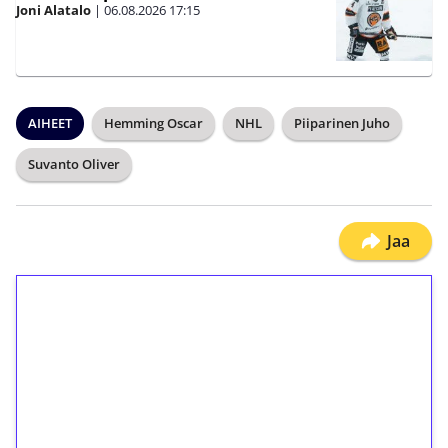
Joni Alatalo
|
06.08.2026
17:15
AIHEET
Hemming Oscar
NHL
Piiparinen Juho
Suvanto Oliver
Jaa
1€ = 10€ arvosta
ilmaiskierroksia ilman
kierrätystä!
Talleta 1€