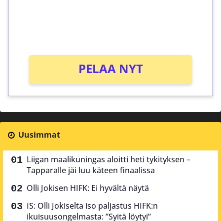
Saat heti 50 ilmaiskierrosta Tuohi 1000 -
peliin (arvo 0,20€ per kierros)!
Ei kierrätysvaatimusta!
PELAA NYT
Uusimmat
Liigan maalikuningas aloitti heti tykityksen –
Tapparalle jäi luu käteen finaalissa
Olli Jokisen HIFK: Ei hyvältä näytä
IS: Olli Jokiselta iso paljastus HIFK:n
ikuisuusongelmasta: ”Syitä löytyi”