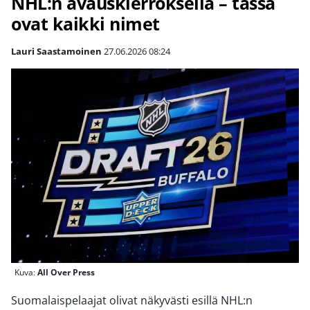
NHL:n avauskierroksella – tässä
ovat kaikki nimet
Lauri Saastamoinen
27.06.2026
08:24
Kuva:
All Over Press
Suomalaispelaajat olivat näkyvästi esillä NHL:n