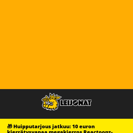
🎁 Huipputarjous jatkuu: 10 euron
kierrätysvapaa megakierros Reactoonz-