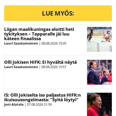
LUE MYÖS:
Liigan maalikuningas aloitti heti
tykityksen – Tapparalle jäi luu
käteen finaalissa
Lauri Saastamoinen
|
08.08.2026
19:35
Olli Jokisen HIFK: Ei hyvältä näytä
Lauri Saastamoinen
|
08.08.2026
15:57
IS: Olli Jokiselta iso paljastus HIFK:n
ikuisuusongelmasta: ”Syitä löytyi”
Joni Alatalo
|
07.08.2026
21:59