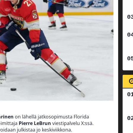
arinen
on lähellä jatkosopimusta Florida
imittaja
Pierre LeBrun
viestipalvelu X:ssä.
daan julkistaa jo keskiviikkona.