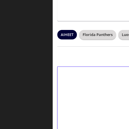
AIHEET
Florida Panthers
Luo
1€ = 10€ arvosta 
kierrätystä!
Talleta 1€
Saat heti 50 ilmaiskierr
kierros)!
Ei kierrätysvaatimusta!