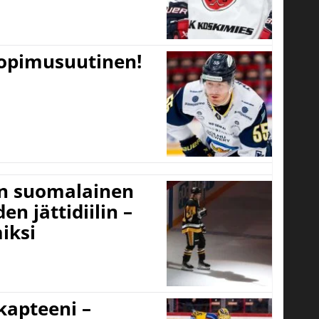
sopimusuutinen!
un suomalainen
n jättidiilin –
iksi
 kapteeni –