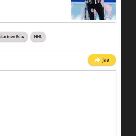
starinen Eetu
NHL
Jaa
ilmaiskierroksia ilman
osta Tuohi 1000 -peliin (arvo 0,20€ per