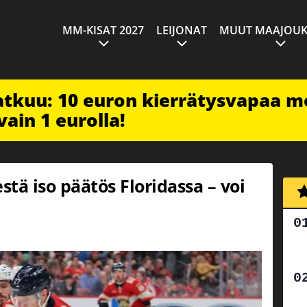
MM-KISAT 2027
LEIJONAT
MUUT MAAJOUK
jatkuu: 10 euron kierrätysvapaa m
vain 1 eurolla!
stä iso päätös Floridassa – voi