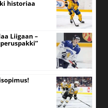
ki historiaa
aa Liigaan –
peruspakki”
tisopimus!