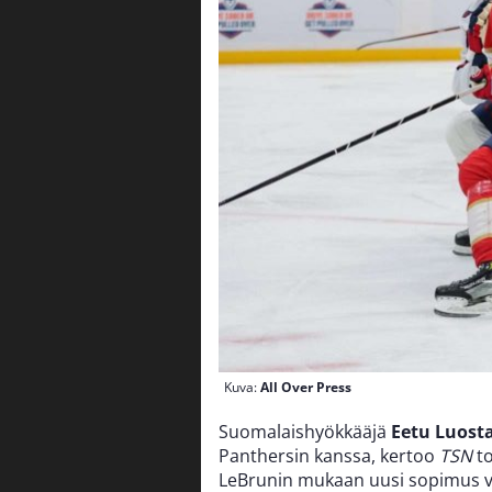
Kuva:
All Over Press
Suomalaishyökkääjä
Eetu Luost
Panthersin kanssa, kertoo
TSN
to
LeBrunin mukaan uusi sopimus voi