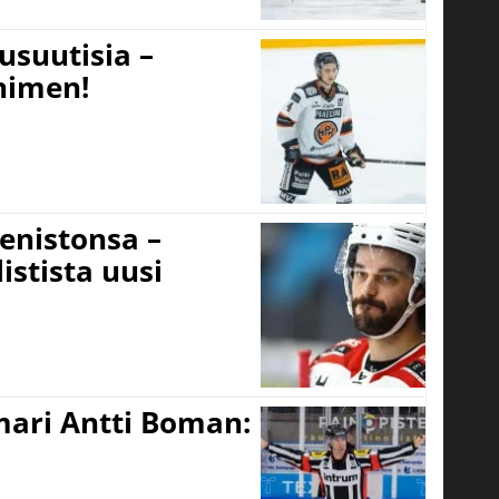
usuutisia –
 nimen!
eenistonsa –
istista uusi
mari Antti Boman: