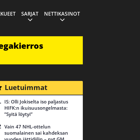
KUEET
SARJAT
NETTIKASINOT
egakierros
Luetuimmat
IS: Olli Jokiselta iso paljastus
HIFK:n ikuisuusongelmasta:
”Syitä löytyi”
Vain 47 NHL-ottelun
suomalainen sai kahdeksan
vuoden jättidiilin – nyt GM