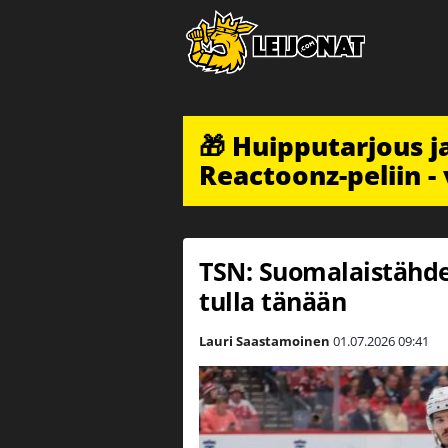
🎁 Huipputarjous 
Reactoonz-peliin - 
TSN: Suomalais­tähde
tulla tänään
Lauri Saastamoinen
01.07.2026
09:41