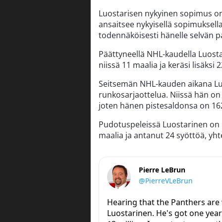
Luostarisen nykyinen sopimus on
ansaitsee nykyisellä sopimuksell
todennäköisesti hänelle selvän 
Päättyneellä NHL-kaudella Luosta
niissä 11 maalia ja keräsi lisäksi 
Seitsemän NHL-kauden aikana Lu
runkosarjaottelua. Niissä hän on
joten hänen pistesaldonsa on 16
Pudotuspeleissä Luostarinen on p
maalia ja antanut 24 syöttöä, yht
Pierre LeBrun
@PierreVLeBrun
Hearing that the Panthers are
Luostarinen. He's got one year