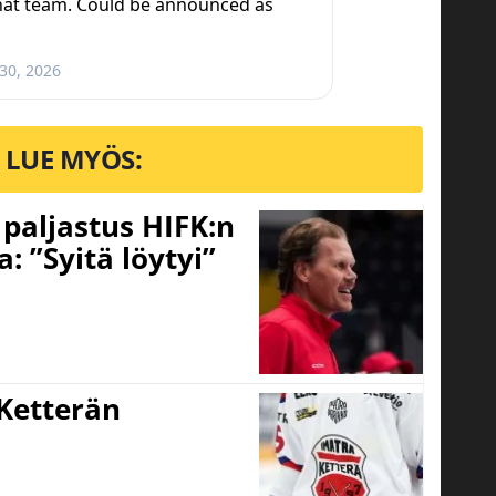
that team. Could be announced as
 30, 2026
LUE MYÖS:
o paljastus HIFK:n
 ”Syitä löytyi”
Ketterän