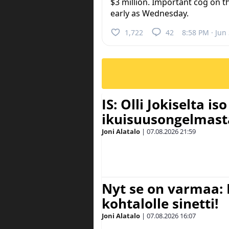
$3 million. Important cog on 
early as Wednesday.
1,722
42
8:58 PM · Jun
IS: Olli Jokiselta is
ikuisuusongelmasta:
Joni Alatalo
|
07.08.2026
21:59
Nyt se on varmaa: 
kohtalolle sinetti!
Joni Alatalo
|
07.08.2026
16:07