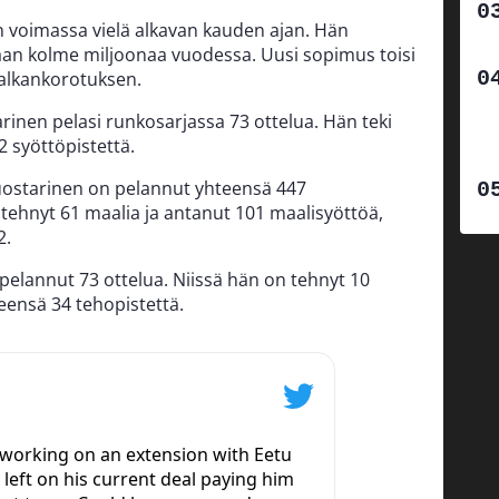
 voimassa vielä alkavan kauden ajan. Hän
aan kolme miljoonaa vuodessa. Uusi sopimus toisi
palkankorotuksen.
rinen pelasi runkosarjassa 73 ottelua. Hän teki
22 syöttöpistettä.
ostarinen on pelannut yhteensä 447
 tehnyt 61 maalia ja antanut 101 maalisyöttöä,
2.
elannut 73 ottelua. Niissä hän on tehnyt 10
eensä 34 tehopistettä.
 working on an extension with Eetu
 left on his current deal paying him