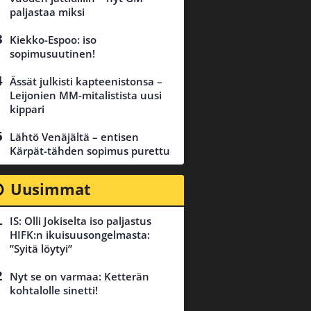
paljastaa miksi
Kiekko-Espoo: iso
sopimusuutinen!
Ässät julkisti kapteenistonsa –
Leijonien MM-mitalistista uusi
kippari
Lähtö Venäjältä – entisen
Kärpät-tähden sopimus purettu
Uusimmat
IS: Olli Jokiselta iso paljastus
HIFK:n ikuisuusongelmasta:
”Syitä löytyi”
Nyt se on varmaa: Ketterän
kohtalolle sinetti!