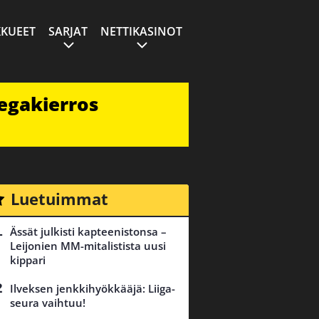
KUEET
SARJAT
NETTIKASINOT
egakierros
Luetuimmat
Ässät julkisti kapteenistonsa –
Leijonien MM-mitalistista uusi
kippari
Ilveksen jenkkihyökkääjä: Liiga-
seura vaihtuu!