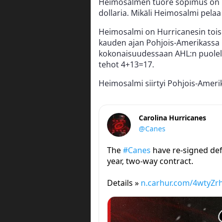
Heimosalmen tuore sopimus on ka
dollaria. Mikäli Heimosalmi pelaa
Heimosalmi on Hurricanesin tois
kauden ajan Pohjois-Amerikassa k
kokonaisuudessaan AHL:n puolella
tehot 4+13=17.
Heimosalmi siirtyi Pohjois-Amerik
Carolina Hurricanes
@Canes
The
#Canes
have re-signed de
year, two-way contract.
Details »
n.carhur.com/4wtyZr