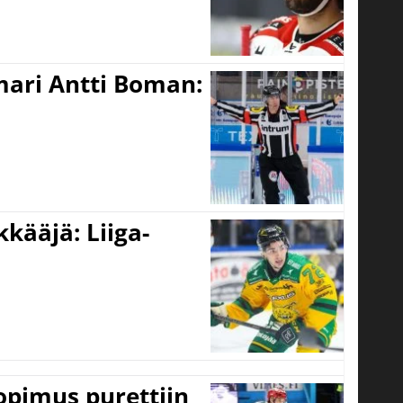
mari Antti Boman:
kääjä: Liiga-
opimus purettiin