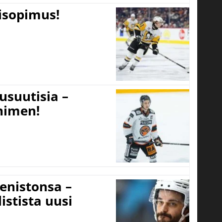
tisopimus!
usuutisia –
 nimen!
eenistonsa –
istista uusi