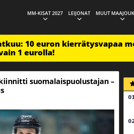
MM-KISAT 2027
LEIJONAT
MUUT MAAJOUK
jatkuu: 10 euron kierrätysvapaa m
vain 1 eurolla!
kiinnitti suomalaispuolustajan –
s