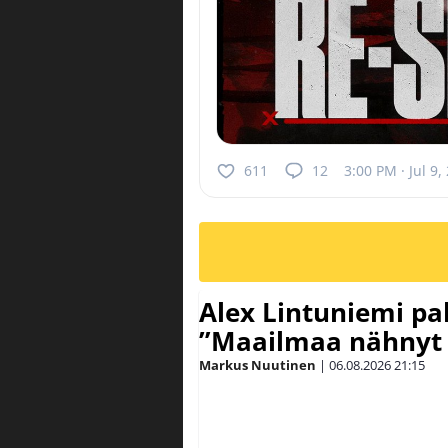
611
12
3:00 PM · Jul 9,
Alex Lintuniemi pal
”Maailmaa nähnyt 
Markus Nuutinen
|
06.08.2026
21:15