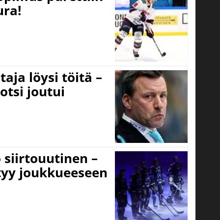
ura!
aja löysi töitä –
otsi joutui
 siirtouutinen –
ttyy joukkueeseen