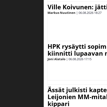
Ville Koivunen: jät
Markus Nuutinen
|
06.08.2026
18:27
HPK rysäytti sopim
kiinnitti lupaavan
Joni Alatalo
|
06.08.2026
17:15
Ässät julkisti kapt
Leijonien MM-mital
kippari