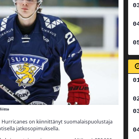
iitto
a Hurricanes on kiinnittänyt suomalaispuolustaja
otisella jatkosopimuksella.