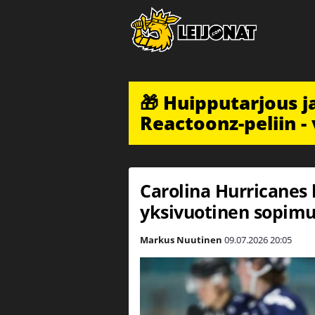
🎁 Huipputarjous 
Reactoonz-peliin - 
Carolina Hurricanes 
yksivuotinen sopimu
Markus Nuutinen
09.07.2026
20:05