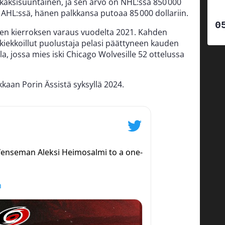
ksisuuntainen, ja sen arvo on NHL:ssä 850 000
 AHL:ssä, hänen palkkansa putoaa 85 000 dollariin.
en kierroksen varaus vuodelta 2021. Kahden
iekkoillut puolustaja pelasi päättyneen kauden
, jossa mies iski Chicago Wolvesille 52 ottelussa
kaan Porin Ässistä syksyllä 2024.
fenseman Aleksi Heimosalmi to a one-
h