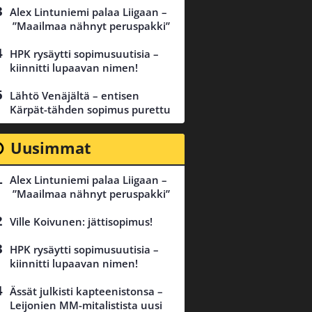
Alex Lintuniemi palaa Liigaan –
”Maailmaa nähnyt peruspakki”
HPK rysäytti sopimusuutisia –
kiinnitti lupaavan nimen!
Lähtö Venäjältä – entisen
Kärpät-tähden sopimus purettu
Uusimmat
Alex Lintuniemi palaa Liigaan –
”Maailmaa nähnyt peruspakki”
Ville Koivunen: jättisopimus!
HPK rysäytti sopimusuutisia –
kiinnitti lupaavan nimen!
Ässät julkisti kapteenistonsa –
Leijonien MM-mitalistista uusi