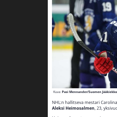
Kuva:
Pasi Mennander/Suomen Jääkiekkol
NHL:n hallitseva mestari Carolin
Aleksi Heimosalmen
, 23, yksivu