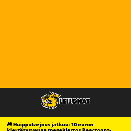
🎁 Huipputarjous jatkuu: 10 euron
kierrätysvapaa megakierros Reactoonz-