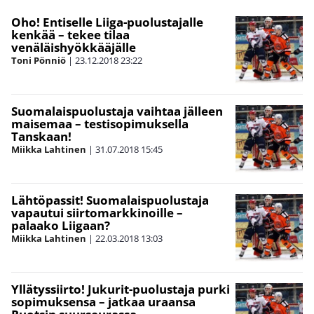
Oho! Entiselle Liiga-puolustajalle
kenkää – tekee tilaa
venäläishyökkääjälle
Toni Pönniö
|
23.12.2018
23:22
Suomalaispuolustaja vaihtaa jälleen
maisemaa – testisopimuksella
Tanskaan!
Miikka Lahtinen
|
31.07.2018
15:45
Lähtöpassit! Suomalaispuolustaja
vapautui siirtomarkkinoille –
palaako Liigaan?
Miikka Lahtinen
|
22.03.2018
13:03
Yllätyssiirto! Jukurit-puolustaja purki
sopimuksensa – jatkaa uraansa