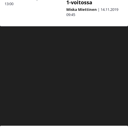
1-voitossa
13:00
Miska Miettinen
|
14.11.2019
09:45