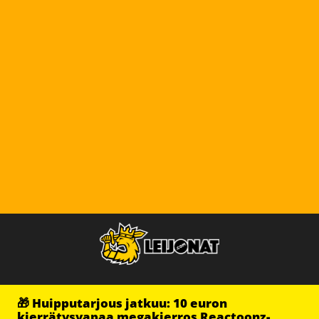
🎁 Huipputarjous jatkuu: 10 euron
kierrätysvapaa megakierros Reactoonz-