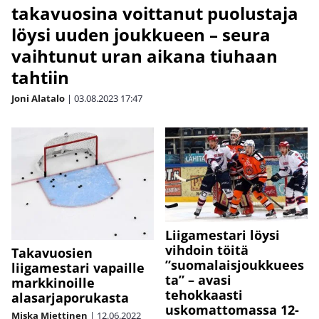
takavuosina voittanut puolustaja
löysi uuden joukkueen – seura
vaihtunut uran aikana tiuhaan
tahtiin
Joni Alatalo
|
03.08.2023
17:47
Liigamestari löysi
vihdoin töitä
Takavuosien
”suomalaisjoukkuees
liigamestari vapaille
ta” – avasi
markkinoille
tehokkaasti
alasarjaporukasta
uskomattomassa 12-
Miska Miettinen
|
12.06.2022