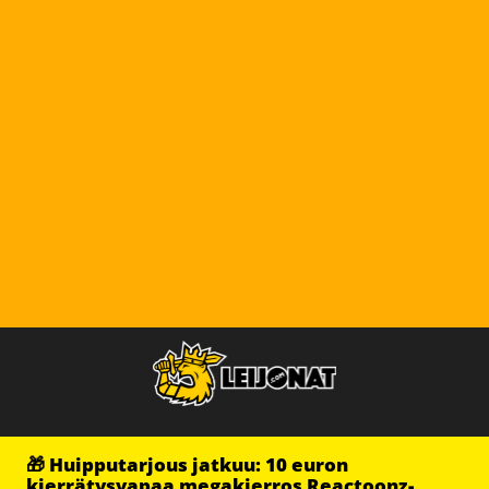
🎁 Huipputarjous jatkuu: 10 euron
kierrätysvapaa megakierros Reactoonz-