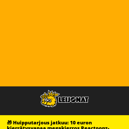
🎁 Huipputarjous jatkuu: 10 euron
kierrätysvapaa megakierros Reactoonz-