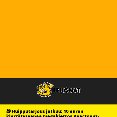
🎁 Huipputarjous jatkuu: 10 euron
kierrätysvapaa megakierros Reactoonz-