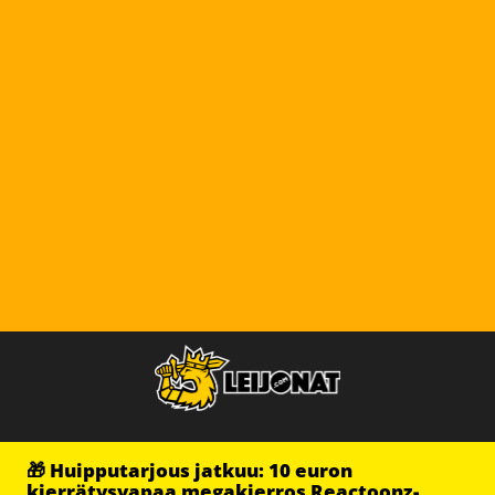
🎁 Huipputarjous jatkuu: 10 euron
kierrätysvapaa megakierros Reactoonz-