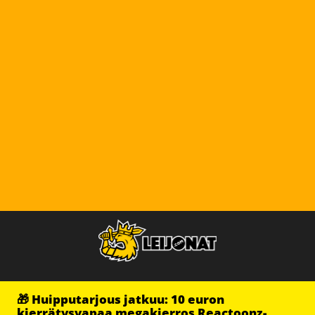
🎁 Huipputarjous jatkuu: 10 euron
kierrätysvapaa megakierros Reactoonz-