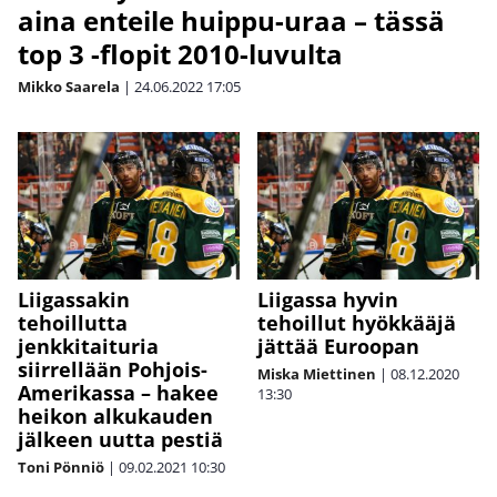
aina enteile huippu-uraa – tässä
top 3 -flopit 2010-luvulta
Mikko Saarela
|
24.06.2022
17:05
Liigassakin
Liigassa hyvin
tehoillutta
tehoillut hyökkääjä
jenkkitaituria
jättää Euroopan
siirrellään Pohjois-
Miska Miettinen
|
08.12.2020
Amerikassa – hakee
13:30
heikon alkukauden
jälkeen uutta pestiä
Toni Pönniö
|
09.02.2021
10:30