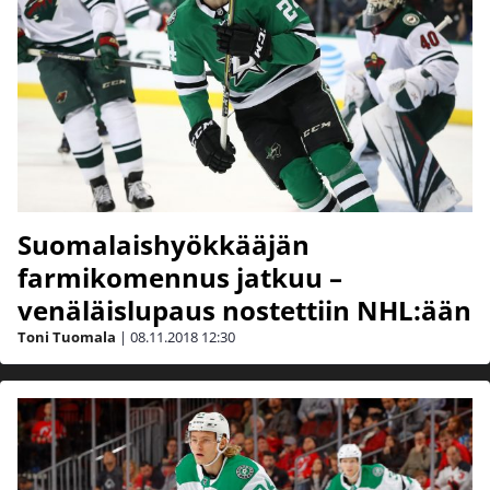
Suomalaishyökkääjän
farmikomennus jatkuu –
venäläislupaus nostettiin NHL:ään
Toni Tuomala
|
08.11.2018
12:30