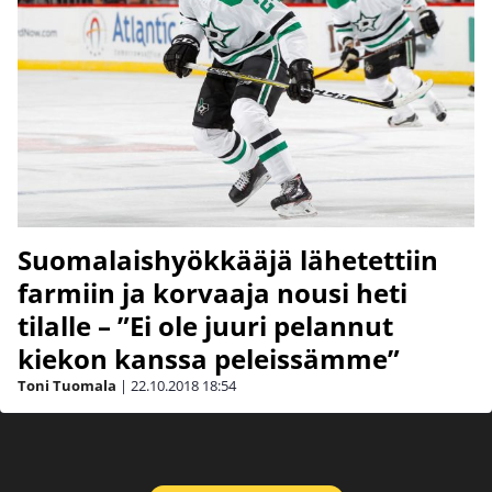
Suomalaishyökkääjä lähetettiin
farmiin ja korvaaja nousi heti
tilalle – ”Ei ole juuri pelannut
kiekon kanssa peleissämme”
Toni Tuomala
|
22.10.2018
18:54