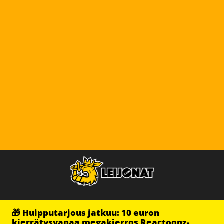
🎁 Huipputarjous jatkuu: 10 euron
kierrätysvapaa megakierros Reactoonz-