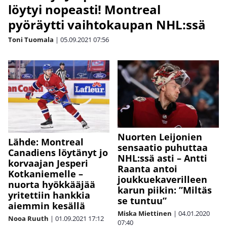
löytyi nopeasti! Montreal
pyöräytti vaihtokaupan NHL:ssä
Toni Tuomala
|
05.09.2021
07:56
Nuorten Leijonien
Lähde: Montreal
sensaatio puhuttaa
Canadiens löytänyt jo
NHL:ssä asti – Antti
korvaajan Jesperi
Raanta antoi
Kotkaniemelle –
joukkuekaverilleen
nuorta hyökkääjää
karun piikin: ”Miltäs
yritettiin hankkia
se tuntuu”
aiemmin kesällä
Miska Miettinen
|
04.01.2020
Nooa Ruuth
|
01.09.2021
17:12
07:40