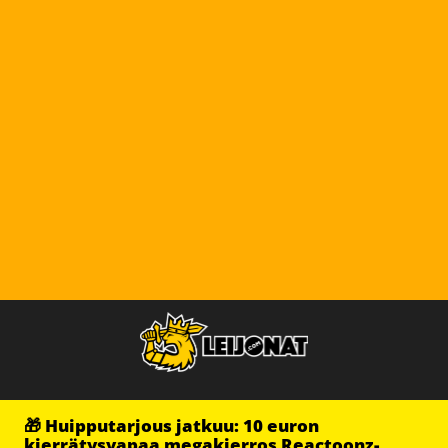
🎁 Huipputarjous jatkuu: 10 euron
kierrätysvapaa megakierros Reactoonz-