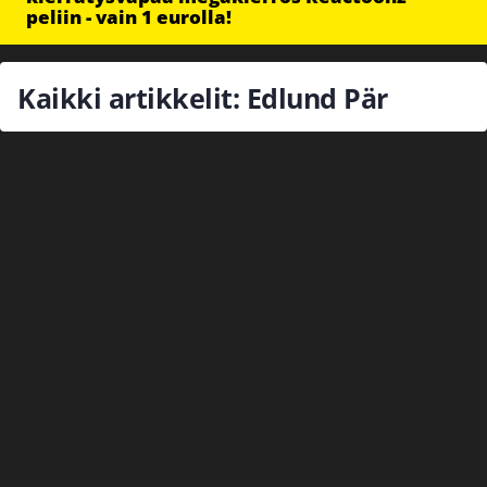
peliin - vain 1 eurolla!
Kaikki artikkelit: Edlund Pär