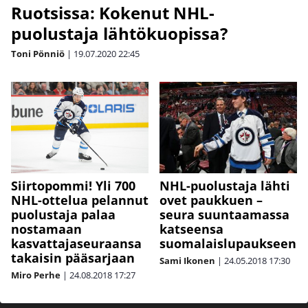
Ruotsissa: Kokenut NHL-
puolustaja lähtökuopissa?
Toni Pönniö
|
19.07.2020
22:45
Siirtopommi! Yli 700
NHL-puolustaja lähti
NHL-ottelua pelannut
ovet paukkuen –
puolustaja palaa
seura suuntaamassa
nostamaan
katseensa
kasvattajaseuraansa
suomalaislupaukseen
takaisin pääsarjaan
Sami Ikonen
|
24.05.2018
17:30
Miro Perhe
|
24.08.2018
17:27