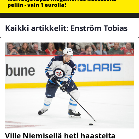
peliin - vain 1 eurolla!
Kaikki artikkelit: Enström Tobias
Ville Niemisellä heti haasteita