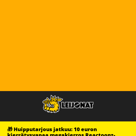
🎁 Huipputarjous jatkuu: 10 euron
kierrätysvapaa megakierros Reactoonz-