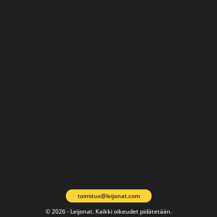
toimitus@leijonat.com
© 2026 - Leijonat. Kaikki oikeudet pidätetään.