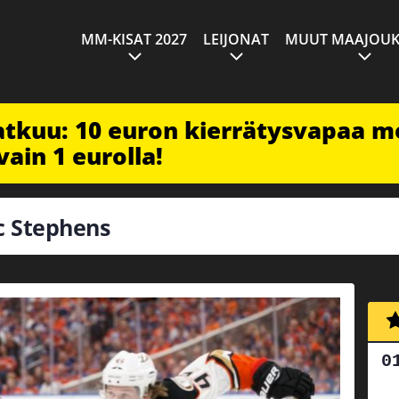
MM-KISAT 2027
LEIJONAT
MUUT MAAJOUK
jatkuu: 10 euron kierrätysvapaa m
vain 1 eurolla!
ic Stephens