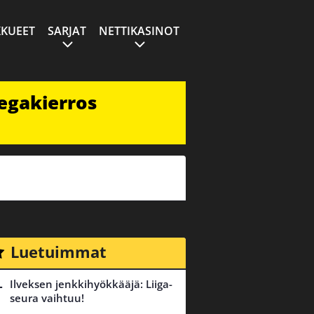
KUEET
SARJAT
NETTIKASINOT
egakierros
Luetuimmat
Ilveksen jenkkihyökkääjä: Liiga-
seura vaihtuu!