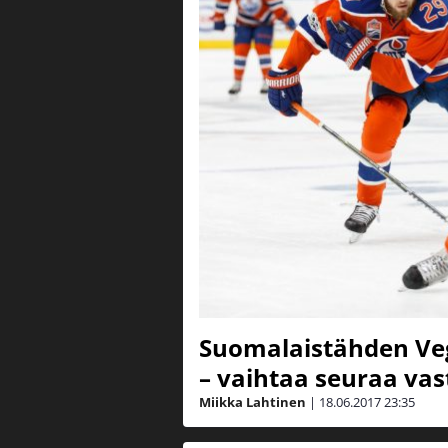
Suomalaistähden Vega
– vaihtaa seuraa va
Miikka Lahtinen
|
18.06.2017
23:35