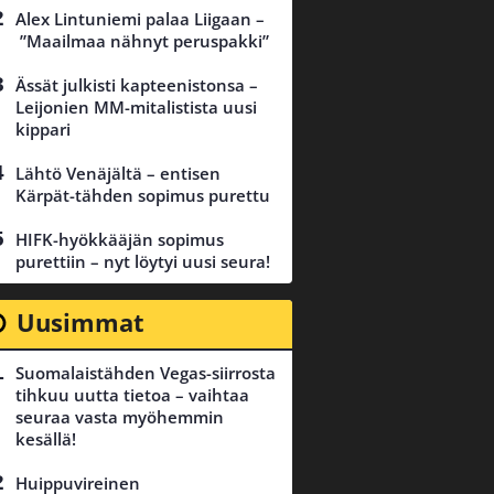
Alex Lintuniemi palaa Liigaan –
”Maailmaa nähnyt peruspakki”
Ässät julkisti kapteenistonsa –
Leijonien MM-mitalistista uusi
kippari
Lähtö Venäjältä – entisen
Kärpät-tähden sopimus purettu
HIFK-hyökkääjän sopimus
purettiin – nyt löytyi uusi seura!
Uusimmat
Suomalaistähden Vegas-siirrosta
tihkuu uutta tietoa – vaihtaa
seuraa vasta myöhemmin
kesällä!
Huippuvireinen