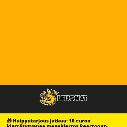
🎁 Huipputarjous jatkuu: 10 euron
kierrätysvapaa megakierros Reactoonz-