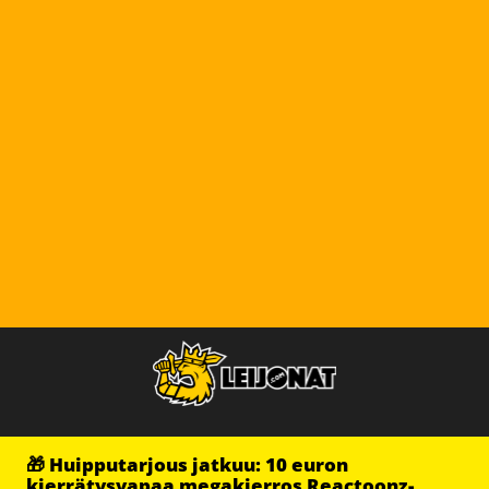
🎁 Huipputarjous jatkuu: 10 euron
kierrätysvapaa megakierros Reactoonz-