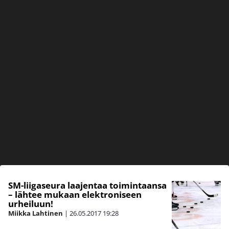
SM-liigaseura laajentaa toimintaansa
– lähtee mukaan elektroniseen
urheiluun!
Miikka Lahtinen
|
26.05.2017
19:28