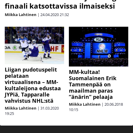
finaali katsottavissa ilmaiseksi
Miikka Lahtinen
|
24.04.2020
21:32
Liigan pudotuspelit
MM-kultaa!
pelataan
Suomalainen Erik
virtuaalisena – MM-
Tammenpää on
kultaleijona edustaa
maailman paras
JYPiä, Tapparalle
”änärin” pelaaja
vahvistus NHL:stä
Miikka Lahtinen
|
20.06.2018
Miikka Lahtinen
|
31.03.2020
10:15
19:25