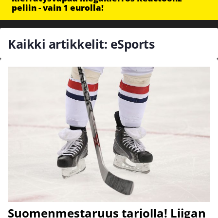
peliin - vain 1 eurolla!
Kaikki artikkelit: eSports
Suomenmestaruus tarjolla! Liigan