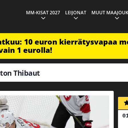
MM-KISAT 2027
LEIJONAT
MUUT MAAJOUK
jatkuu: 10 euron kierrätysvapaa m
vain 1 eurolla!
tton Thibaut