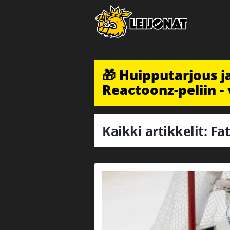
🎁 Huipputarjous 
Reactoonz-peliin - 
Kaikki artikkelit: Fa