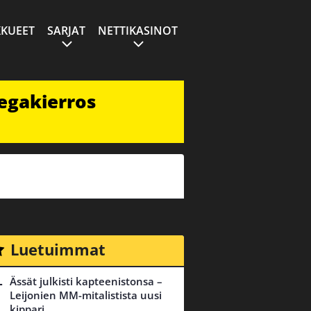
KUEET
SARJAT
NETTIKASINOT
egakierros
Luetuimmat
Ässät julkisti kapteenistonsa –
Leijonien MM-mitalistista uusi
kippari