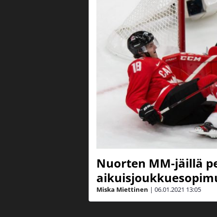
Nuorten MM-jäillä pe
aikuisjoukkuesopim
Miska Miettinen
|
06.01.2021
13:05