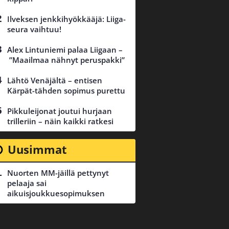
Ilveksen jenkkihyökkääjä: Liiga-
seura vaihtuu!
Alex Lintuniemi palaa Liigaan –
”Maailmaa nähnyt peruspakki”
Lähtö Venäjältä – entisen
Kärpät-tähden sopimus purettu
Pikkuleijonat joutui hurjaan
trilleriin – näin kaikki ratkesi
Uusimmat
Nuorten MM-jäillä pettynyt
pelaaja sai
aikuisjoukkuesopimuksen