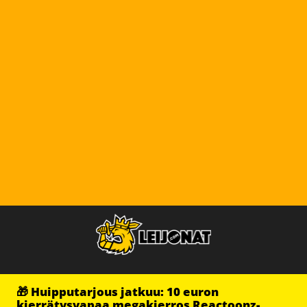
🎁 Huipputarjous jatkuu: 10 euron
kierrätysvapaa megakierros Reactoonz-