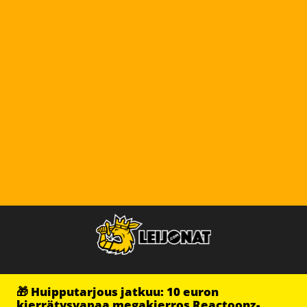
🎁 Huipputarjous jatkuu: 10 euron
kierrätysvapaa megakierros Reactoonz-