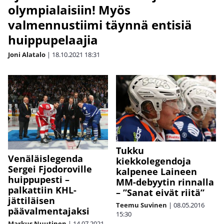
olympialaisiin! Myös
valmennustiimi täynnä entisiä
huippupelaajia
Joni Alatalo
|
18.10.2021
18:31
Tukku
Venäläislegenda
kiekkolegendoja
Sergei Fjodoroville
kalpenee Laineen
huippupesti –
MM-debyytin rinnalla
palkattiin KHL-
– ”Sanat eivät riitä”
jättiläisen
Teemu Suvinen
|
08.05.2016
päävalmentajaksi
15:30
Markus Nuutinen
|
14.07.2021