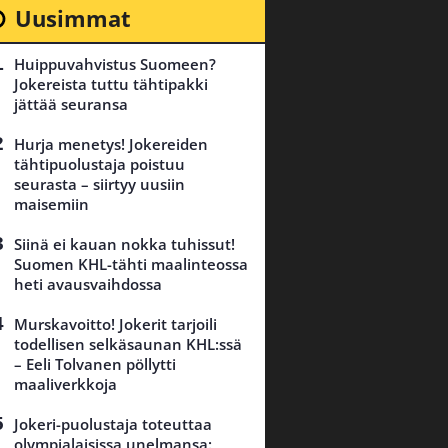
Uusimmat
Huippuvahvistus Suomeen?
Jokereista tuttu tähtipakki
jättää seuransa
Hurja menetys! Jokereiden
tähtipuolustaja poistuu
seurasta – siirtyy uusiin
maisemiin
Siinä ei kauan nokka tuhissut!
Suomen KHL-tähti maalinteossa
heti avausvaihdossa
Murskavoitto! Jokerit tarjoili
todellisen selkäsaunan KHL:ssä
– Eeli Tolvanen pöllytti
maaliverkkoja
Jokeri-puolustaja toteuttaa
olympialaisissa unelmansa: