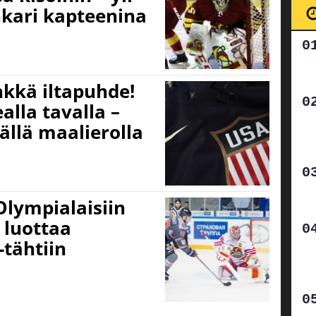
nkari kapteenina
nkkä iltapuhde!
lla tavalla –
ällä maalierolla
 Olympialaisiin
 luottaa
-tähtiin