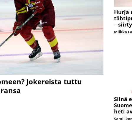
Hurja 
tähtip
– siir
Miikka L
meen? Jokereista tuttu
uransa
Siinä 
Suomen
heti a
Sami Iko