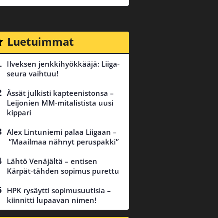
Luetuimmat
Ilveksen jenkkihyökkääjä: Liiga-
seura vaihtuu!
Ässät julkisti kapteenistonsa –
Leijonien MM-mitalistista uusi
kippari
Alex Lintuniemi palaa Liigaan –
”Maailmaa nähnyt peruspakki”
Lähtö Venäjältä – entisen
Kärpät-tähden sopimus purettu
HPK rysäytti sopimusuutisia –
kiinnitti lupaavan nimen!