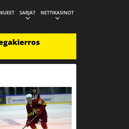
KUEET
SARJAT
NETTIKASINOT
egakierros