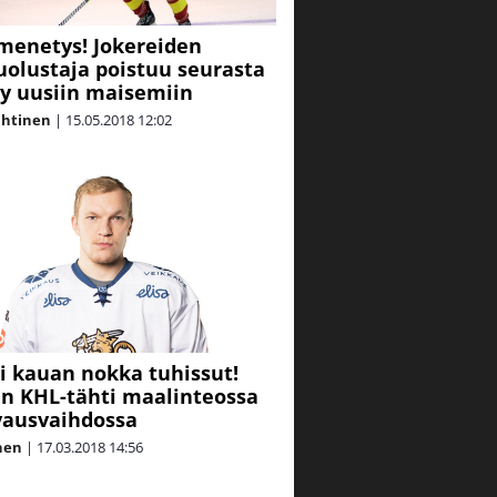
menetys! Jokereiden
uolustaja poistuu seurasta
tyy uusiin maisemiin
ahtinen
|
15.05.2018
12:02
ei kauan nokka tuhissut!
 KHL-tähti maalinteossa
vausvaihdossa
nen
|
17.03.2018
14:56