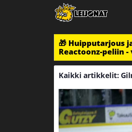
🎁 Huipputarjous 
Reactoonz-peliin - 
Kaikki artikkelit: Gi