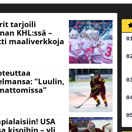
t tarjoili
unan KHL:ssä –
tti maaliverkkoja
oteuttaa
elmansa: ”Luulin,
amattomissa”
pialaisiin! USA
a kisoihin – yli