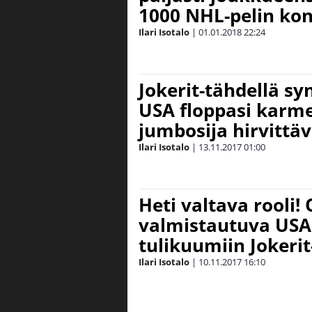
1000 NHL-pelin ko
Ilari Isotalo
|
01.01.2018
22:24
Jokerit-tähdellä sy
USA floppasi karmea
jumbosija hirvittäv
Ilari Isotalo
|
13.11.2017
01:00
Heti valtava rooli!
valmistautuva USA
tulikuumiin Jokerit
Ilari Isotalo
|
10.11.2017
16:10