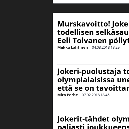
Murskavoitto! Jokeri
todellisen selkäsa
Eeli Tolvanen pölly
Miikka Lahtinen
|
04.03.2018
18:29
Jokeri-puolustaja t
olympialaisissa un
että se on tavoitt
Miro Perhe
|
07.02.2018
18:45
Jokerit-tähdet olym
paljasti joukkueens