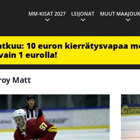
MM-KISAT 2027
LEIJONAT
MUUT MAAJOUK
jatkuu: 10 euron kierrätysvapaa m
vain 1 eurolla!
lroy Matt