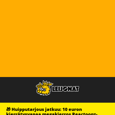
🎁 Huipputarjous jatkuu: 10 euron
kierrätysvapaa megakierros Reactoonz-