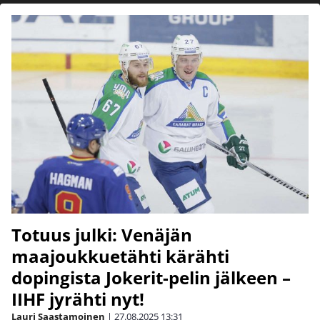
Totuus julki: Venäjän
maajoukkuetähti kärähti
dopingista Jokerit-pelin jälkeen –
IIHF jyrähti nyt!
Lauri Saastamoinen
|
27.08.2025
13:31