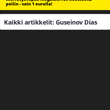
peliin - vain 1 eurolla!
Kaikki artikkelit: Guseinov Dias