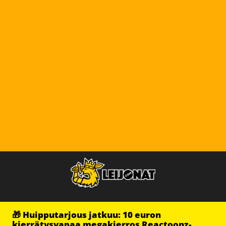
🎁 Huipputarjous jatkuu: 10 euron
kierrätysvapaa megakierros Reactoonz-