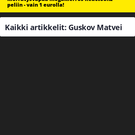
peliin - vain 1 eurolla!
Kaikki artikkelit: Guskov Matvei