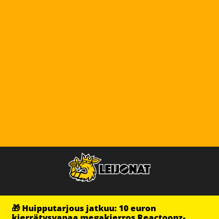
🎁 Huipputarjous jatkuu: 10 euron
kierrätysvapaa megakierros Reactoonz-