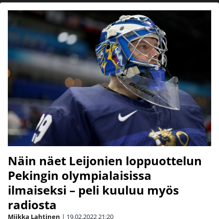
Näin näet Leijonien loppuottelun
Pekingin olympialaisissa
ilmaiseksi – peli kuuluu myös
radiosta
Miikka Lahtinen
|
19.02.2022
21:20