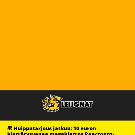
🎁 Huipputarjous jatkuu: 10 euron
kierrätysvapaa megakierros Reactoonz-