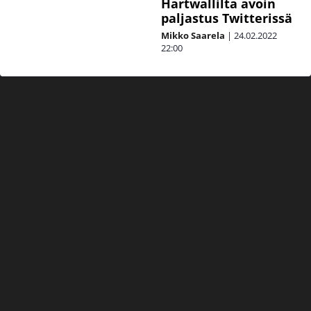
Hartwallilta avoin
paljastus Twitterissä
Mikko Saarela
|
24.02.2022
22:00