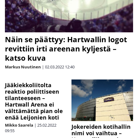
Näin se päättyy: Hartwallin logot
revittiin irti areenan kyljestä –
katso kuva
Markus Nuutinen
|
02.03.2022
12:40
Jääkiekkoliitolta
reaktio poliittiseen
tilanteeseen –
Hartwall Arena ei
välttämättä pian ole
enää Leijonien koti
Mikko Saarela
|
25.02.2022
Jokereiden kotihallin
09:55
nimi voi vaihtua –