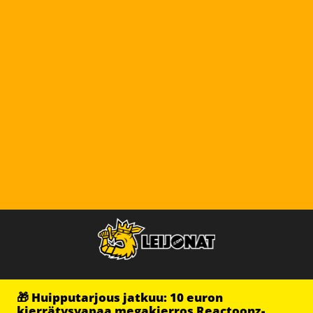
🎁 Huipputarjous jatkuu: 10 euron
kierrätysvapaa megakierros Reactoonz-