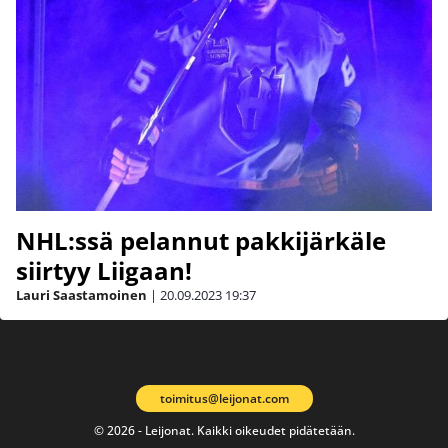
NHL:ssä pelannut pakkijärkäle
siirtyy Liigaan!
Lauri Saastamoinen
|
20.09.2023
19:37
toimitus@leijonat.com
© 2026 - Leijonat. Kaikki oikeudet pidätetään.