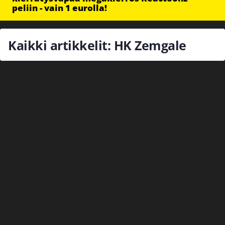
peliin - vain 1 eurolla!
Kaikki artikkelit: HK Zemgale