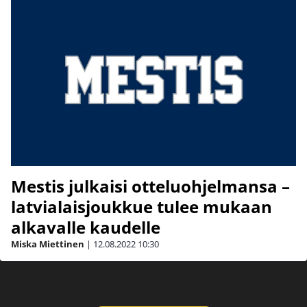
Mestis julkaisi otteluohjelmansa –
latvialaisjoukkue tulee mukaan
alkavalle kaudelle
Miska Miettinen
|
12.08.2022
10:30