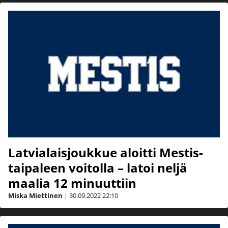
Latvialaisjoukkue aloitti Mestis-
taipaleen voitolla – latoi neljä
maalia 12 minuuttiin
Miska Miettinen
|
30.09.2022
22:10