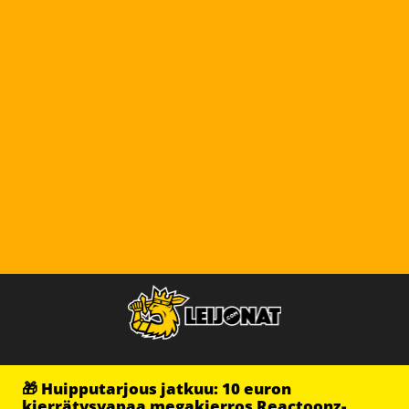
🎁 Huipputarjous jatkuu: 10 euron
kierrätysvapaa megakierros Reactoonz-