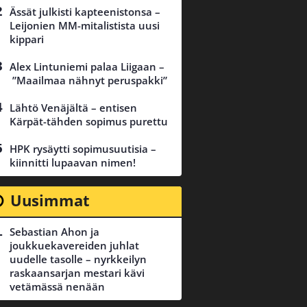
Ässät julkisti kapteenistonsa –
Leijonien MM-mitalistista uusi
kippari
Alex Lintuniemi palaa Liigaan –
”Maailmaa nähnyt peruspakki”
Lähtö Venäjältä – entisen
Kärpät-tähden sopimus purettu
HPK rysäytti sopimusuutisia –
kiinnitti lupaavan nimen!
Uusimmat
Sebastian Ahon ja
joukkuekavereiden juhlat
uudelle tasolle – nyrkkeilyn
raskaansarjan mestari kävi
vetämässä nenään