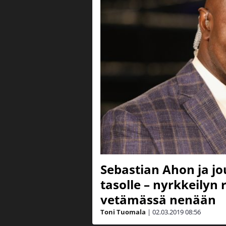
Sebastian Ahon ja j
tasolle – nyrkkeilyn
vetämässä nenään
Toni Tuomala
|
02.03.2019
08:56