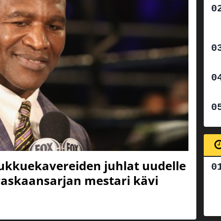
oukkuekavereiden juhlat uudelle
 raskaansarjan mestari kävi