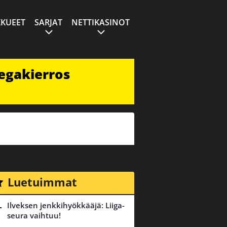
KUEET
SARJAT
NETTIKASINOT
egakierros
Luetuimmat
Ilveksen jenkkihyökkääjä: Liiga-
seura vaihtuu!