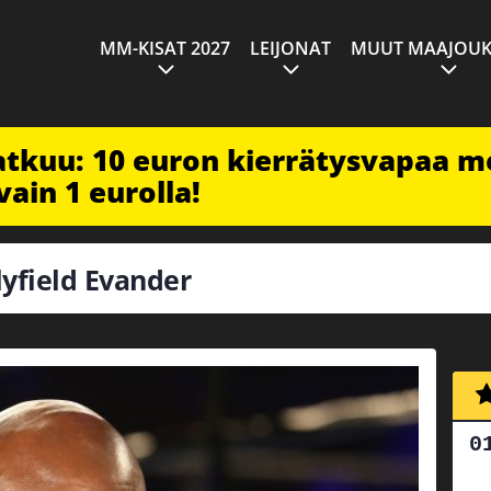
MM-KISAT 2027
LEIJONAT
MUUT MAAJOUK
jatkuu: 10 euron kierrätysvapaa m
vain 1 eurolla!
lyfield Evander