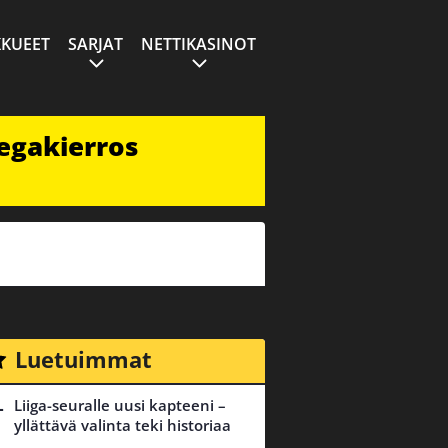
KUEET
SARJAT
NETTIKASINOT
egakierros
Luetuimmat
Liiga-seuralle uusi kapteeni –
yllättävä valinta teki historiaa