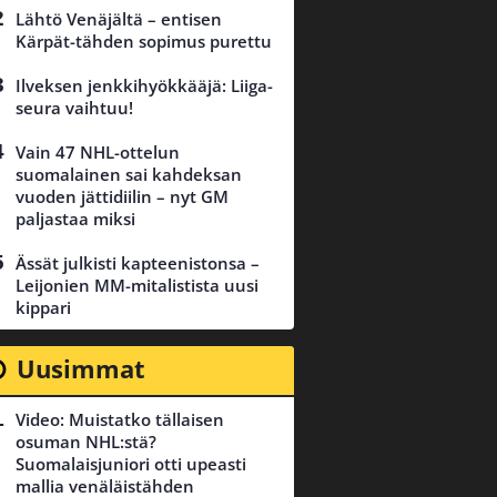
Lähtö Venäjältä – entisen
Kärpät-tähden sopimus purettu
Ilveksen jenkkihyökkääjä: Liiga-
seura vaihtuu!
Vain 47 NHL-ottelun
suomalainen sai kahdeksan
vuoden jättidiilin – nyt GM
paljastaa miksi
Ässät julkisti kapteenistonsa –
Leijonien MM-mitalistista uusi
kippari
Uusimmat
Video: Muistatko tällaisen
osuman NHL:stä?
Suomalaisjuniori otti upeasti
mallia venäläistähden