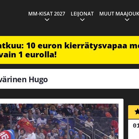
MM-KISAT 2027
LEIJONAT
MUUT MAAJOUK
jatkuu: 10 euron kierrätysvapaa m
vain 1 eurolla!
yvärinen Hugo