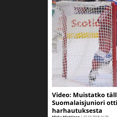
Video: Muistatko tä
Suomalaisjuniori ott
harhautuksesta
Miska Miettinen
|
10.10.2018
11:20