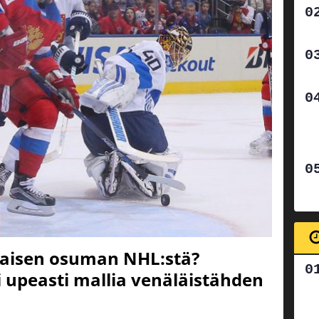
llaisen osuman NHL:stä?
i upeasti mallia venäläistähden