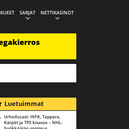
KUEET
SARJAT
NETTIKASINOT
egakierros
Luetuimmat
Urheilucast: HIFK, Tappara,
Kärpät ja TPS kisassa – NHL-
hyökkääjän sopimus