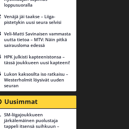
loppusuoralla
Venäjä jäi taakse – Liiga-
pistetykin uusi seura selvisi
Veli-Matti Savinaisen vammasta
uutta tietoa – MTV: Näin pitkä
sairausloma edessä
HPK julkisti kapteenistonsa –
tässä joukkueen uusi kapteeni!
Lukon kaksosilta iso ratkaisu –
Westerholmit löysivät uuden
seuran
Uusimmat
SM-liigajoukkueen
järkälemäinen puolustaja
tappeli itsensä suihkuun –