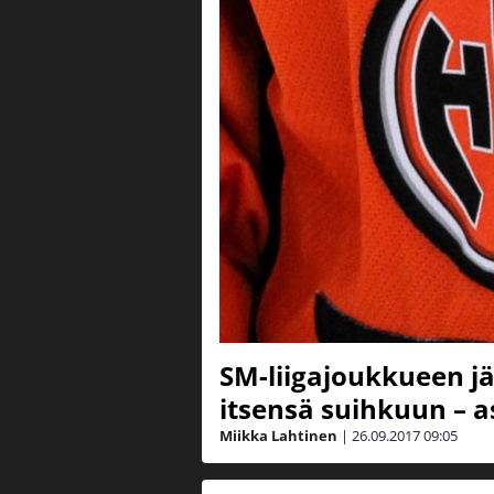
SM-liigajoukkueen j
itsensä suihkuun – as
Miikka Lahtinen
|
26.09.2017
09:05