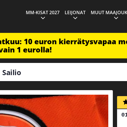
MM-KISAT 2027
LEIJONAT
MUUT MAAJOUK
jatkuu: 10 euron kierrätysvapaa m
vain 1 eurolla!
 Sailio