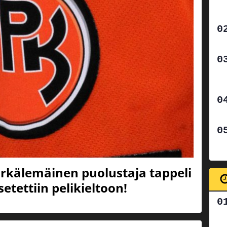
ärkälemäinen puolustaja tappeli
etettiin pelikieltoon!