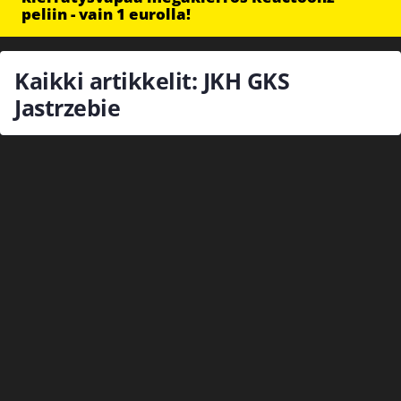
peliin - vain 1 eurolla!
Kaikki artikkelit: JKH GKS
Jastrzebie