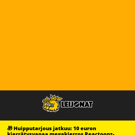
🎁 Huipputarjous jatkuu: 10 euron
kierrätysvapaa megakierros Reactoonz-