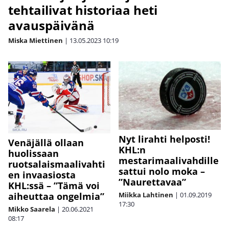
tehtailivat historiaa heti
avauspäivänä
Miska Miettinen
|
13.05.2023
10:19
Nyt lirahti helposti!
Venäjällä ollaan
KHL:n
huolissaan
mestarimaalivahdille
ruotsalaismaalivahti
sattui nolo moka –
en invaasiosta
”Naurettavaa”
KHL:ssä – ”Tämä voi
Miikka Lahtinen
|
01.09.2019
aiheuttaa ongelmia”
17:30
Mikko Saarela
|
20.06.2021
08:17