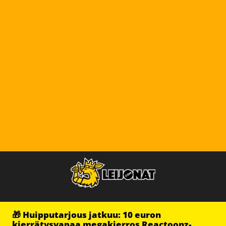
🎁 Huipputarjous jatkuu: 10 euron
kierrätysvapaa megakierros Reactoonz-