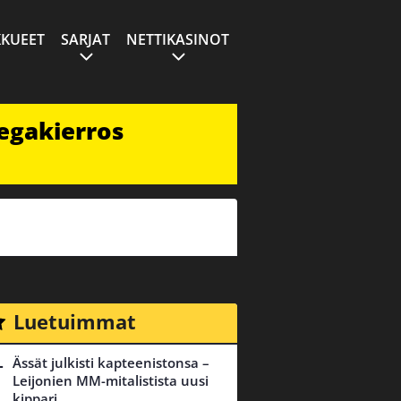
KUEET
SARJAT
NETTIKASINOT
egakierros
Luetuimmat
Ässät julkisti kapteenistonsa –
Leijonien MM-mitalistista uusi
kippari