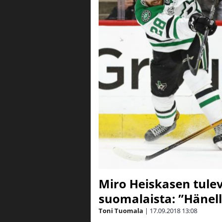
Miro Heiskasen tulev
suomalaista: ”Hänell
Toni Tuomala
|
17.09.2018
13:08