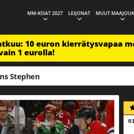
MM-KISAT 2027
LEIJONAT
MUUT MAAJOUK
jatkuu: 10 euron kierrätysvapaa m
vain 1 eurolla!
ohns Stephen