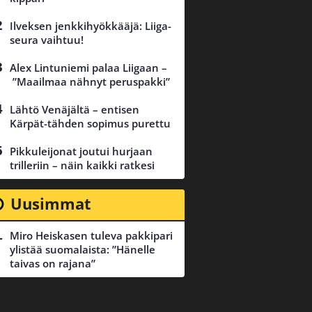
Ilveksen jenkkihyökkääjä: Liiga-
seura vaihtuu!
Alex Lintuniemi palaa Liigaan –
”Maailmaa nähnyt peruspakki”
Lähtö Venäjältä – entisen
Kärpät-tähden sopimus purettu
Pikkuleijonat joutui hurjaan
trilleriin – näin kaikki ratkesi
Uusimmat
Miro Heiskasen tuleva pakkipari
ylistää suomalaista: ”Hänelle
taivas on rajana”