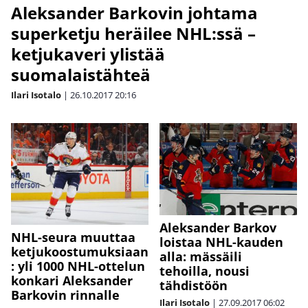
Aleksander Barkovin johtama
superketju heräilee NHL:ssä –
ketjukaveri ylistää
suomalaistähteä
Ilari Isotalo
|
26.10.2017
20:16
Aleksander Barkov
NHL-seura muuttaa
loistaa NHL-kauden
ketjukoostumuksiaan
alla: mässäili
: yli 1000 NHL-ottelun
tehoilla, nousi
konkari Aleksander
tähdistöön
Barkovin rinnalle
Ilari Isotalo
|
27.09.2017
06:02