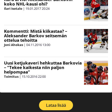
koko NHL-kausi ohi?
Ilari Isotalo
|
19.01.2017
20:24
Kommentti: Mistä kiikastaa? –
Aleksander Barkov seitsemän
ottelua tehoitta
Joni Ahokas
|
04.11.2016
13:00
Uusi ketjukaveri hehkuttaa Barkovia
– ”Tekee kaikesta niin paljon
helpompaa”
Toimitus
|
15.10.2016
22:00
Lataa lisää