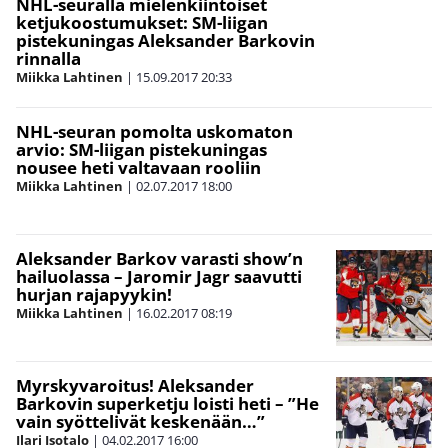
NHL-seuralla mielenkiintoiset
ketjukoostumukset: SM-liigan
pistekuningas Aleksander Barkovin
rinnalla
Miikka Lahtinen
|
15.09.2017
20:33
NHL-seuran pomolta uskomaton
arvio: SM-liigan pistekuningas
nousee heti valtavaan rooliin
Miikka Lahtinen
|
02.07.2017
18:00
Aleksander Barkov varasti show’n
hailuolassa – Jaromir Jagr saavutti
hurjan rajapyykin!
Miikka Lahtinen
|
16.02.2017
08:19
Myrskyvaroitus! Aleksander
Barkovin superketju loisti heti – ”He
vain syöttelivät keskenään…”
Ilari Isotalo
|
04.02.2017
16:00