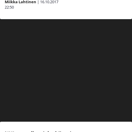
Miikka Lahtinen
|
16.10.2017
22:50