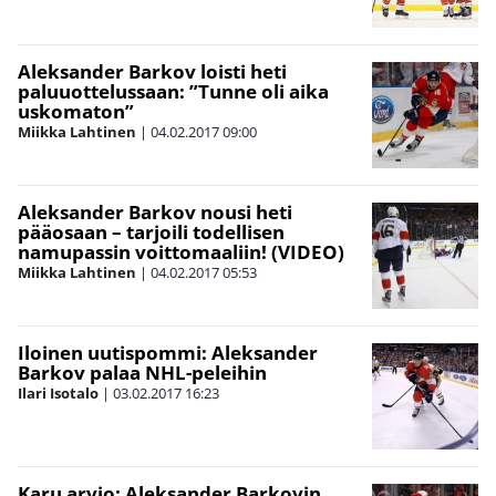
Aleksander Barkov loisti heti
paluuottelussaan: ”Tunne oli aika
uskomaton”
Miikka Lahtinen
|
04.02.2017
09:00
Aleksander Barkov nousi heti
pääosaan – tarjoili todellisen
namupassin voittomaaliin! (VIDEO)
Miikka Lahtinen
|
04.02.2017
05:53
Iloinen uutispommi: Aleksander
Barkov palaa NHL-peleihin
Ilari Isotalo
|
03.02.2017
16:23
Karu arvio: Aleksander Barkovin