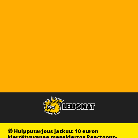
🎁 Huipputarjous jatkuu: 10 euron
kierrätysvapaa megakierros Reactoonz-