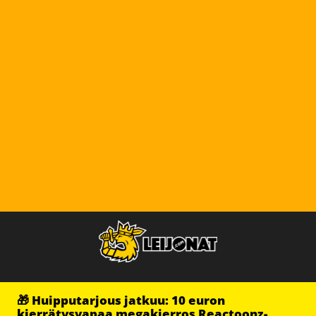
🎁 Huipputarjous jatkuu: 10 euron
kierrätysvapaa megakierros Reactoonz-