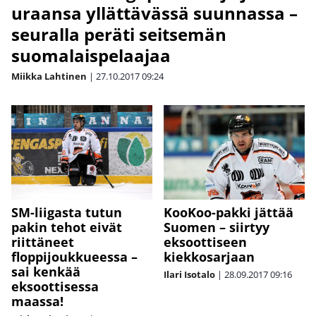
uraansa yllättävässä suunnassa –
seuralla peräti seitsemän
suomalaispelaajaa
Miikka Lahtinen
|
27.10.2017
09:24
SM-liigasta tutun
KooKoo-pakki jättää
pakin tehot eivät
Suomen – siirtyy
riittäneet
eksoottiseen
floppijoukkueessa –
kiekkosarjaan
sai kenkää
Ilari Isotalo
|
28.09.2017
09:16
eksoottisessa
maassa!