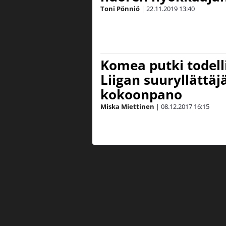
Toni Pönniö
|
22.11.2019
13:40
Komea putki todelli
Liigan suuryllättäj
kokoonpano
Miska Miettinen
|
08.12.2017
16:15