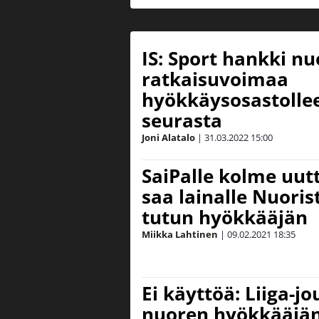
IS: Sport hankki nu
ratkaisuvoimaa
hyökkäysosastollee
seurasta
Joni Alatalo
|
31.03.2022
15:00
SaiPalle kolme uut
saa lainalle Nuoris
tutun hyökkääjän
Miikka Lahtinen
|
09.02.2021
18:35
Ei käyttöä: Liiga-j
nuoren hyökkääjä