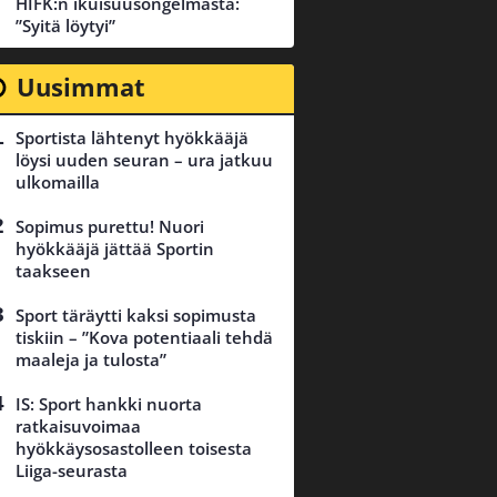
HIFK:n ikuisuusongelmasta:
”Syitä löytyi”
Uusimmat
Sportista lähtenyt hyökkääjä
löysi uuden seuran – ura jatkuu
ulkomailla
Sopimus purettu! Nuori
hyökkääjä jättää Sportin
taakseen
Sport täräytti kaksi sopimusta
tiskiin – ”Kova potentiaali tehdä
maaleja ja tulosta”
IS: Sport hankki nuorta
ratkaisuvoimaa
hyökkäysosastolleen toisesta
Liiga-seurasta