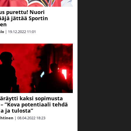
s purettu! Nuori
äjä jättää Sportin
een
alo
|
19.12.2022
11:01
täräytti kaksi sopimusta
n – ”Kova potentiaali tehdä
a ja tulosta”
ahtinen
|
08.04.2022
18:23