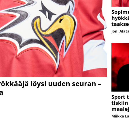
Sopimu
hyökkä
taaks
Joni Alat
yökkääjä löysi uuden seuran –
a
Sport 
tiskii
maalej
Miikka L