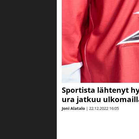
Sportista lähtenyt h
ura jatkuu ulkomaill
Joni Alatalo
|
22.12.2022
16:05