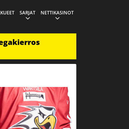
KUEET
SARJAT
NETTIKASINOT
egakierros