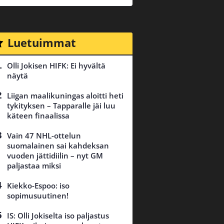
Luetuimmat
Olli Jokisen HIFK: Ei hyvältä
näytä
Liigan maalikuningas aloitti heti
tykityksen – Tapparalle jäi luu
käteen finaalissa
Vain 47 NHL-ottelun
suomalainen sai kahdeksan
vuoden jättidiilin – nyt GM
paljastaa miksi
Kiekko-Espoo: iso
sopimusuutinen!
IS: Olli Jokiselta iso paljastus