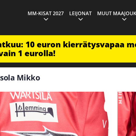
MM-KISAT 2027
LEIJONAT
MUUT MAAJOUK
jatkuu: 10 euron kierrätysvapaa m
vain 1 eurolla!
uusola Mikko