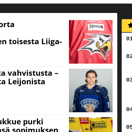
orta
n toisesta Liiga-
ta vahvistusta –
ta Leijonista
oukkue purki
nsä sopimuksen