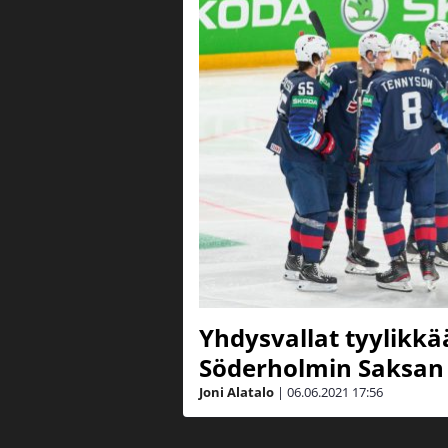
Yhdysvallat tyylikkä
Söderholmin Saksan 
Joni Alatalo
|
06.06.2021
17:56