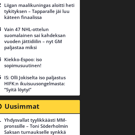
Liigan maalikuningas aloitti heti
tykityksen – Tapparalle jäi luu
käteen finaalissa
Vain 47 NHL-ottelun
suomalainen sai kahdeksan
vuoden jättidiilin – nyt GM
paljastaa miksi
Kiekko-Espoo: iso
sopimusuutinen!
IS: Olli Jokiselta iso paljastus
HIFK:n ikuisuusongelmasta:
”Syitä löytyi”
Uusimmat
Yhdysvallat tyylikkäästi MM-
pronssille – Toni Söderholmin
Saksan turnaukselle synkkä