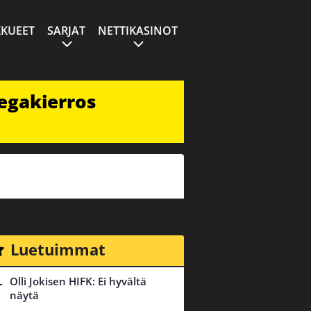
KUEET
SARJAT
NETTIKASINOT
egakierros
Luetuimmat
Olli Jokisen HIFK: Ei hyvältä
näytä