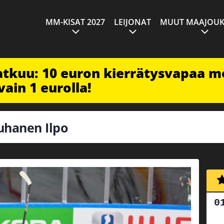
MM-KISAT 2027
LEIJONAT
MUUT MAAJOUK
jatkuu: 10 euron kierrätysvapaa m
vain 1 eurolla!
auhanen Ilpo