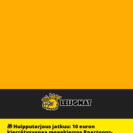
🎁 Huipputarjous jatkuu: 10 euron
kierrätysvapaa megakierros Reactoonz-