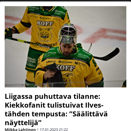
Liigassa puhuttava tilanne:
Kiekkofanit tulistuivat Ilves-
tähden tempusta: ”Säälittävä
näyttelijä”
Miikka Lahtinen
|
17.01.2023
21:22