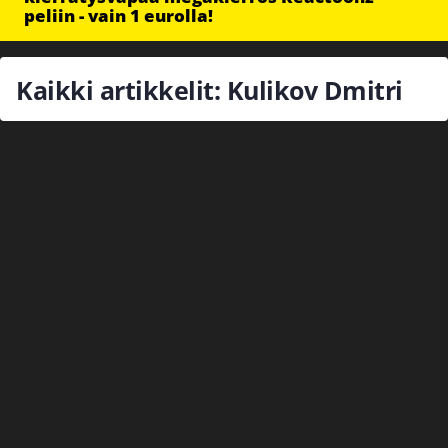
peliin - vain 1 eurolla!
Kaikki artikkelit: Kulikov Dmitri