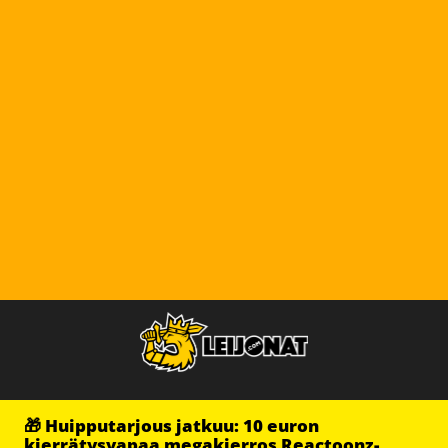
🎁 Huipputarjous jatkuu: 10 euron
kierrätysvapaa megakierros Reactoonz-