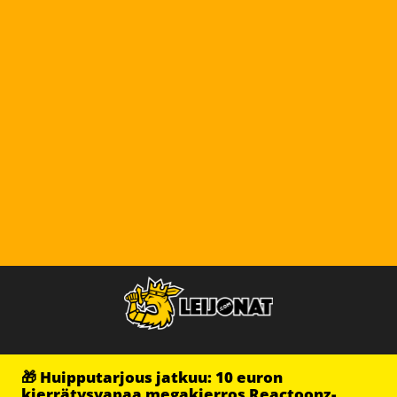
🎁 Huipputarjous jatkuu: 10 euron
kierrätysvapaa megakierros Reactoonz-