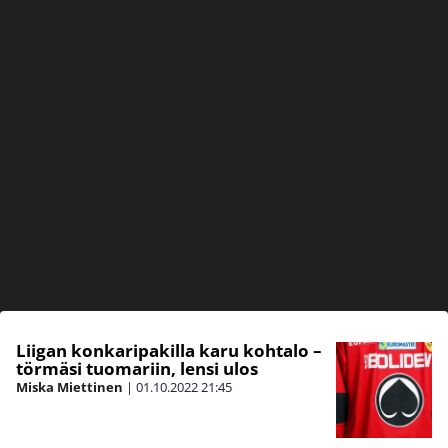
Liigan konkaripakilla karu kohtalo –
törmäsi tuomariin, lensi ulos
Miska Miettinen
|
01.10.2022
21:45