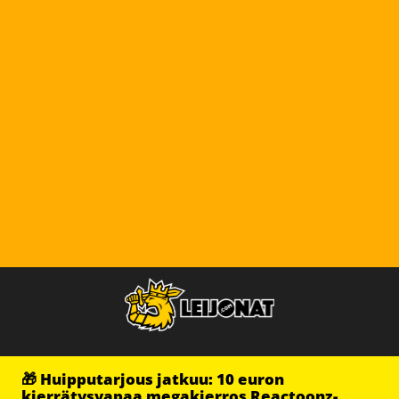
🎁 Huipputarjous jatkuu: 10 euron
kierrätysvapaa megakierros Reactoonz-