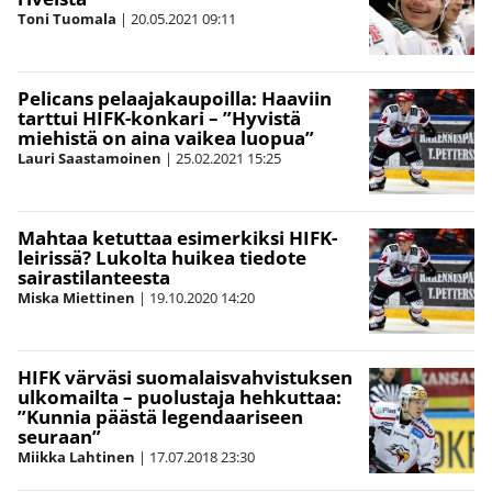
Toni Tuomala
|
20.05.2021
09:11
Pelicans pelaajakaupoilla: Haaviin
tarttui HIFK-konkari – ”Hyvistä
miehistä on aina vaikea luopua”
Lauri Saastamoinen
|
25.02.2021
15:25
Mahtaa ketuttaa esimerkiksi HIFK-
leirissä? Lukolta huikea tiedote
sairastilanteesta
Miska Miettinen
|
19.10.2020
14:20
HIFK värväsi suomalaisvahvistuksen
ulkomailta – puolustaja hehkuttaa:
”Kunnia päästä legendaariseen
seuraan”
Miikka Lahtinen
|
17.07.2018
23:30