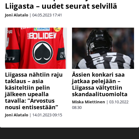
Liigasta – uudet seurat selvillä
Joni Alatalo
|
04.05.2023
17:41
Liigassa nähtiin raju
Ässien konkari saa
taklaus – asia
jatkaa pelejään –
käsiteltiin pelin
Liigassa vältyttiin
jälkeen upealla
skandaalituomiolta
tavalla: ”Arvostus
Miska Miettinen
|
03.10.2022
nousi entisestään”
08:30
Joni Alatalo
|
14.01.2023
09:15