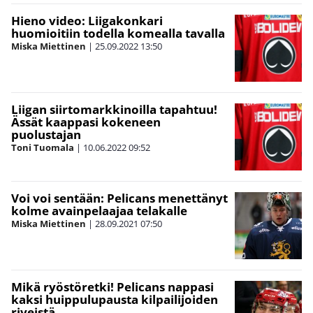
Hieno video: Liigakonkari
huomioitiin todella komealla tavalla
Miska Miettinen
|
25.09.2022
13:50
Liigan siirtomarkkinoilla tapahtuu!
Ässät kaappasi kokeneen
puolustajan
Toni Tuomala
|
10.06.2022
09:52
Voi voi sentään: Pelicans menettänyt
kolme avainpelaajaa telakalle
Miska Miettinen
|
28.09.2021
07:50
Mikä ryöstöretki! Pelicans nappasi
kaksi huippulupausta kilpailijoiden
riveistä