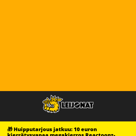
🎁 Huipputarjous jatkuu: 10 euron
kierrätysvapaa megakierros Reactoonz-