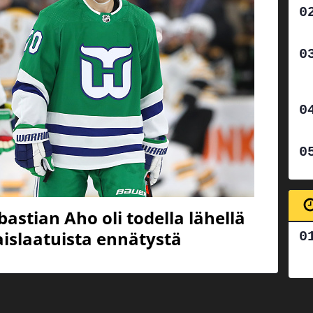
astian Aho oli todella lähellä
islaatuista ennätystä