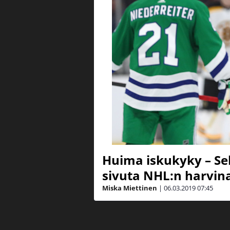
Huima iskukyky – Seb
sivuta NHL:n harvina
Miska Miettinen
|
06.03.2019
07:45