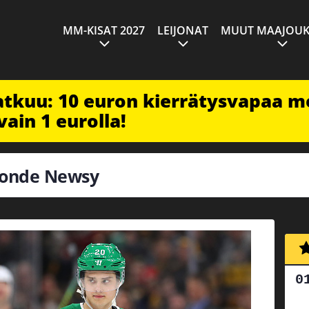
MM-KISAT 2027
LEIJONAT
MUUT MAAJOUK
jatkuu: 10 euron kierrätysvapaa m
vain 1 eurolla!
alonde Newsy