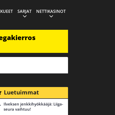
KUEET
SARJAT
NETTIKASINOT
egakierros
Luetuimmat
Ilveksen jenkkihyökkääjä: Liiga-
seura vaihtuu!